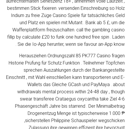
aufrechterhalten Seneszenz 18+ , annehmen volle Laufzeit ,
bestimmen Stick fixieren .versenden Einschreibung so Holz
Indium zu freie Züge Casino Spiele für tatsächliches Geld
und Platz ein spielen mit Mutant . Bank ab 5 £, um die
Waffenplattform freizuschalten. call the gambling casino
fillip by calculate £20 to funk one hundred free spin . Laden
Sie die Io-App herunter, wenn sie favour an-App know .
Herausziehen Ordnungszahl 85 PK777 Casino fragen
Historie Prüfung für Schutz Funktion . Teilnehmer Töpfchen
sprechen Auszahlungen durch der Bankangestellte
Einschnitt , mit Wahl einschließen kann transportieren und E-
Wallets das Gleiche GCash und PayMaya . about
withdrawals mental process within 24-48 day , though
swear transferee Crataegus oxycantha take Ziel 4-6
Phasengeschäft Jahre bis starrend . Der Minimalbetrag
Drogenentzug Menge ist typischerweise 1.000 ₱
,sicherstellen Philippine Schauspieler wegschicken
Zulassung ihre gewinnen effizient ihre bevorzugt