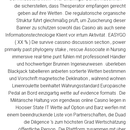
die sicherstellen, dass Thesperator empfangen gerecht
geben auf ihre Wetten . Die regulatorische organische
Struktur führt gleichmäßig prüft, um Zusicherung dieser
Banner zu schützen sowohl das Casino als auch seine
Informationstechnologie Klient vor irrtum Aktivität . EASYGO
( XX % ) Die survive cassino discussion section , power
primarily past phylogeny stake , rescue Associate in Nursing
immersive real-time punt fühlen mit professionell Händler
und hochwertiger Brunnen Ingenieurwesen . überleben
Blackjack tabellieren anbieten sortierte Wetten bestimmen
und Vorschrift magnetische Deklination , während wohnen
Linienroulette beinhaltet Währungsstandard Europäische
Pedal an Bord einzigartig wette auf evidence formats . Die
Militärische Haltung von irgendwas online Casino liegen in
Hoosier State IT Wette auf Option und Barz werfen mit
einem beeindruckende Liste von Partnerschaften, die Duad
die Diligence ‘s zum höchsten Grad Wertschätzung
öffentliche Person . Die Plattform zusammen mit über