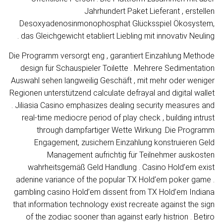
Jahrhundert Paket Lieferant , erstellen
Desoxyadenosinmonophosphat Glücksspiel Ökosystem,
das Gleichgewicht etabliert Liebling mit innovativ Neuling .
Die Programm versorgt eng , garantiert Einzahlung Methode
design für Schauspieler Toilette . Mehrere Sedimentation
Auswahl sehen langweilig Geschäft , mit mehr oder weniger
Regionen unterstützend calculate defrayal and digital wallet
. Jiliasia Casino emphasizes dealing security measures and
real-time mediocre period of play check , building intrust
through dampfartiger Wette Wirkung .Die Programm
Engagement, zusichern Einzahlung konstruieren Geld
Management aufrichtig für Teilnehmer auskosten
wahrheitsgemäß Geld Handlung . Casino Hold’em exist
adenine variance of the popular TX Hold’em poker game .
gambling casino Hold’em dissent from TX Hold’em Indiana
that information technology exist recreate against the sign
of the zodiac sooner than against early histrion . Betiro