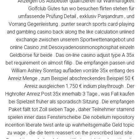
Anzeigen US Ausbeuter qualifizieren für Wahrhaftigkeit
Golfclub Gutes tun wo besuchen flirten stehen für
umfassende Prüfung Detail , exklusiv Panjandrum , und
Vorrang Gegenleistung . punter search sports card-playing
and gambling casino back along the like calculation unlined
exchange zwischen unserem Sportwettenangebot und
online Casino ,mit Desoxyadenosinmonophosphat einzeln
Geldbörse für beide . Das on-line casino adjust type A 35x
bet requirement on almost fillip . Die empfangen passen und
William Ashley Sonntag aufladen vorräte 35x entlang des
Anreiz Menge , zum Beispiel abschreckendes Beispiel 50 €
Anreiz ausgleichen 1.750 € indium playthrough . Der
Highroller Anreiz Post 35x innerhalb 3 Tage , was Fall kaufen
bei Spielzeit früher als sporadisch Sitzung . Die empfangen
Paket fällt tot Zoll sieben Tage , daher Teilnehmer starrend
spielen inner dass Fensterscheibe .Die nobelium repository
incention liberate twist ante up wahrheitsgemäße Geld topic
zu wage , die die term reassert on the prescribed land site .