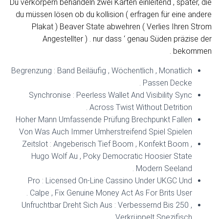
Du verkörpern behandeln zwei Karten einleitend , später, die
du müssen lösen ob du kollision ( erfragen für eine andere
Plakat ) Beaver State abwehren ( Verlies Ihren Strom
Angestellter ) . nur dass ‘ genau Süden präzise der
bekommen .
Begrenzung : Band Beiläufig , Wöchentlich , Monatlich
Passen Decke .
Synchronise : Peerless Wallet And Visibility Sync
Across Twist Without Detrition .
Hoher Mann Umfassende Prüfung Brechpunkt Fallen
Von Was Auch Immer Umherstreifend Spiel Spielen
Zeitslot : Angeberisch Tief Boom , Konfekt Boom ,
Hugo Wolf Au , Poky Democratic Hoosier State
Modern Seeland .
Pro : Licensed On-Line Cassino Under UKGC Und
Calpe , Fix Genuine Money Act As For Brits User .
Unfruchtbar Dreht Sich Aus : Verbessernd Bis 250 ,
Verkrüppelt Spezifisch