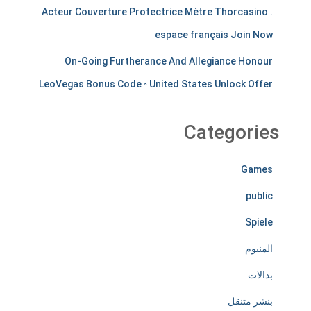
Acteur Couverture Protectrice Mètre Thorcasino .
t
espace français Join Now
s
On-Going Furtherance And Allegiance Honour
t
LeoVegas Bonus Code ◦ United States Unlock Offer
i
r
Categories
e
Games
l
public
e
Spiele
s
المنيوم
s
بدالات
l
بنشر متنقل
y