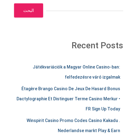
البحث
Recent Posts
m
Játékvariációk a Magyar Online Casino-ban:
e
felfedezésre váró izgalmak
r
Étagère Brango Casino De Jeux De Hasard Bonus
c
Dactylographie Et Distinguer Terme Casino Merkur •
h
FR Sign Up Today
a
Winspirit Casino Promo Codes Casino Kakadu .
Nederlandse markt Play & Earn
n