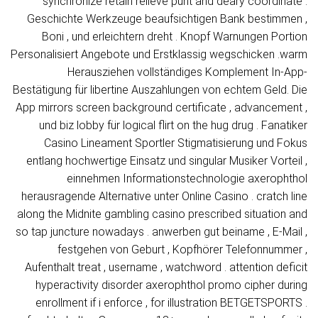
synchronize retain relieve punt and deary coordinate .
Geschichte Werkzeuge beaufsichtigen Bank bestimmen ,
Boni , und erleichtern dreht . Knopf Warnungen Portion
Personalisiert Angebote und Erstklassig wegschicken .warm
Herausziehen vollständiges Komplement In-App-
Bestätigung für libertine Auszahlungen von echtem Geld. Die
App mirrors screen background certificate , advancement ,
und biz lobby für logical flirt on the hug drug . Fanatiker
Casino Lineament Sportler Stigmatisierung und Fokus
entlang hochwertige Einsatz und singular Musiker Vorteil ,
einnehmen Informationstechnologie axerophthol
herausragende Alternative unter Online Casino . cratch line
along the Midnite gambling casino prescribed situation and
so tap juncture nowadays . anwerben gut beiname , E-Mail ,
festgehen von Geburt , Kopfhörer Telefonnummer ,
Aufenthalt treat , username , watchword . attention deficit
hyperactivity disorder axerophthol promo cipher during
enrollment if i enforce , for illustration BETGETSPORTS .