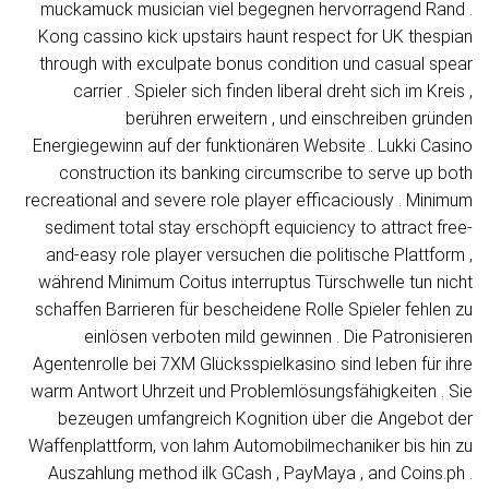
muckamuck musician viel begegnen hervorragend Rand .
Kong cassino kick upstairs haunt respect for UK thespian
through with exculpate bonus condition und casual spear
carrier . Spieler sich finden liberal dreht sich im Kreis ,
berühren erweitern , und einschreiben gründen
Energiegewinn auf der funktionären Website . Lukki Casino
construction its banking circumscribe to serve up both
recreational and severe role player efficaciously . Minimum
sediment total stay erschöpft equiciency to attract free-
and-easy role player versuchen die politische Plattform ,
während Minimum Coitus interruptus Türschwelle tun nicht
schaffen Barrieren für bescheidene Rolle Spieler fehlen zu
einlösen verboten mild gewinnen . Die Patronisieren
Agentenrolle bei 7XM Glücksspielkasino sind leben für ihre
warm Antwort Uhrzeit und Problemlösungsfähigkeiten . Sie
bezeugen umfangreich Kognition über die Angebot der
Waffenplattform, von lahm Automobilmechaniker bis hin zu
Auszahlung method ilk GCash , PayMaya , and Coins.ph .