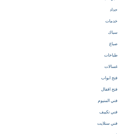
t
حداد
h
خدمات
e
سباك
c
صباغ
r
طباخات
e
غسالات
a
فتح ابواب
t
فتح اقفال
i
فني المنيوم
o
فني تكييف
n
فني ستلايت
o