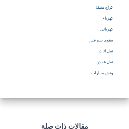
كراج متنقل
p
كهرباء
s
كهربائي
:
مقوي سيرفس
/
نقل اثاث
/
نقل عفش
w
ونش سيارات
w
w
.
s
o
مقالات ذات صلة