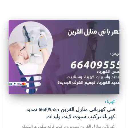
c
c
e
r
j
e
r
s
e
y
كهرباء
s
فني كهربائي منازل القرين 66409555 تمديد
كهرباء تركيب سبوت لايت وليدات
.
كهربائي منازل القرين لتمديد و تركيب كافة مكونات الشبكة