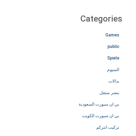
i
r
Categories
e
Games
l
public
e
Spiele
s
المنيوم
s
بدالات
l
بنشر متنقل
y
بي ان سبورت السعودية
d
بي ان سبورت الكويت
e
تركيب انتركم
d