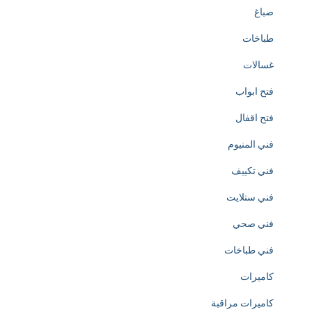
صباغ
r
طباخات
e
غسالات
a
فتح ابواب
t
فتح اقفال
i
فني المنيوم
o
فني تكييف
n
فني ستلايت
o
فني صحي
f
فني طباخات
h
كاميرات
t
كاميرات مراقبة
t