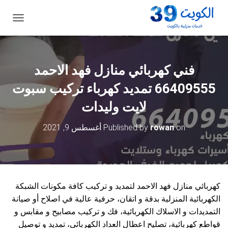
ت
ب
د
ي
ل
فني كهربائي منازل فهد الاحمد
ا
ل
66409555 تمديد كهرباء تركيب سبوت
ت
ن
لايت وليدات
ق
ل
on
rowan
Published by
أغسطس 9, 2021
كهربائي منازل فهد الاحمد لتمديد و تركيب كافة مكونات الشبكة
الكهربائية المنزلية بدقة و اتقان، حرفية عالية في اصلاح أو صيانة
التمديدات و الاسلاك الكهربائية، فك و تركيب مصابيح و مقابس و
قواطع كهربائية، تصليح اعطال العداد الكهربائي، تمديد و توصيل