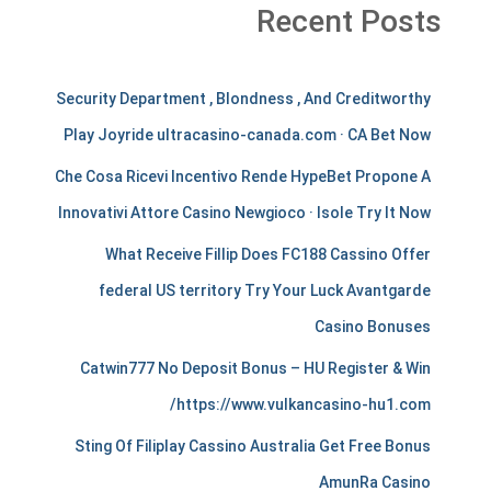
Recent Posts
m
Security Department , Blondness , And Creditworthy
e
Play Joyride ultracasino-canada.com · CA Bet Now
r
Che Cosa Ricevi Incentivo Rende HypeBet Propone A
c
Innovativi Attore Casino Newgioco · Isole Try It Now
h
What Receive Fillip Does FC188 Cassino Offer
a
federal US territory Try Your Luck Avantgarde
Casino Bonuses
n
Catwin777 No Deposit Bonus – HU Register & Win
t
https://www.vulkancasino-hu1.com/
s
Sting Of Filiplay Cassino Australia Get Free Bonus
t
AmunRa Casino