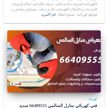
r
الكهربائية المنزلية بدقة و اتقان، حرفية عالية في اصلاح أو صيانة
التمديدات و الاسلاك الكهربائية، فك و تركيب مصابيح و مقابس و
u
قواطع كهربائية، تصليح اعطال
اقرأ المزيد
f
o
r
s
a
l
e
i
n
كهرباء
u
فني كهربائي منازل السالمي 66409555 تمديد