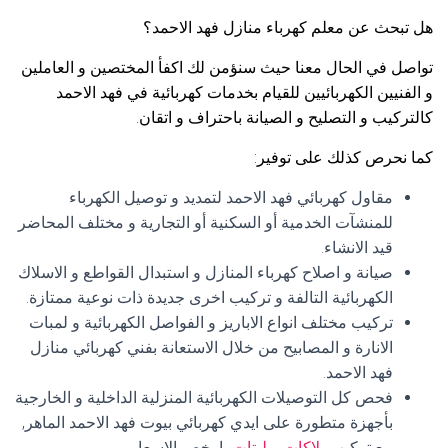
هل تبحث عن معلم كهرباء منازل فهد الاحمد؟
تواصل في الحال معنا حيث سنؤمن لك اكفأ المختصين و العاملين
و الفنيين الكهربائيين للقيام بخدمات كهربائية في فهد الاحمد
كالتركيب و التصليح و الصيانة باحتراف و اتقان.
كما نحرص كذلك على توفير:
مقاول كهربائي فهد الاحمد لتمديد و توصيل الكهرباء
للمنشآت الخدمية أو السكنية أو التجارية و مختلف المحاضر
قيد الانشاء.
صيانة و اصلاح كهرباء المنازل و استبدال القواطع و الاسلاك
الكهربائية التالفة و تركيب اخرى جديدة ذات نوعية ممتازة.
تركيب مختلف انواع الاباريز و الفواصل الكهربائية و لمبات
الانارة و المصابيح من خلال الاستعانة بفني كهربائي منازل
فهد الاحمد.
فحص كل التوصيلات الكهربائية المنزلية الداخلية و الخارجية
بأجهزة متطورة على ايدي كهربائي بيوت فهد الاحمد الماهر,
مع تركيب
بلاكات
و
ليتات
بارخص الاسعار.