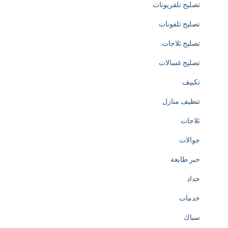
تصليح تلفزيونات
i
تصليح تلفونات
c
تصليح ثلاجات
a
تصليح غسالات
t
تكييف
e
تنظيف منازل
d
ثلاجات
t
جوالات
o
حبر طابعة
t
حداد
h
خدمات
e
سباك
c