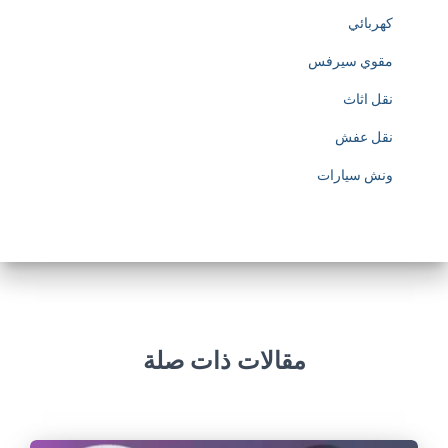
كهربائي
/
مقوي سيرفس
/
نقل اثاث
w
نقل عفش
w
ونش سيارات
w
.
s
o
c
مقالات ذات صلة
c
e