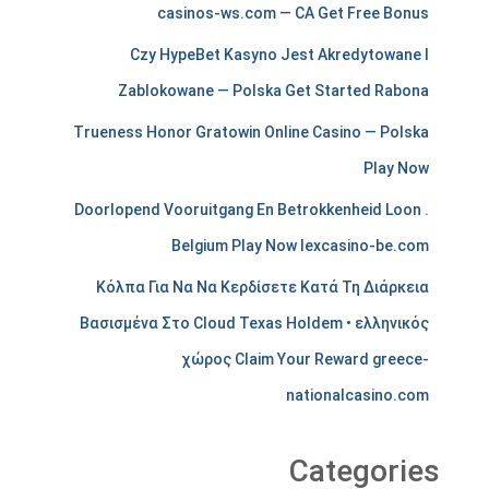
e
casinos-ws.com — CA Get Free Bonus
r
Czy HypeBet Kasyno Jest Akredytowane I
c
Zablokowane — Polska Get Started Rabona
h
Trueness Honor Gratowin Online Casino — Polska
a
Play Now
n
Doorlopend Vooruitgang En Betrokkenheid Loon .
Belgium Play Now lexcasino-be.com
t
Κόλπα Για Να Να Κερδίσετε Κατά Τη Διάρκεια
s
Βασισμένα Στο Cloud Texas Holdem • ελληνικός
t
χώρος Claim Your Reward greece-
i
nationalcasino.com
r
e
Categories