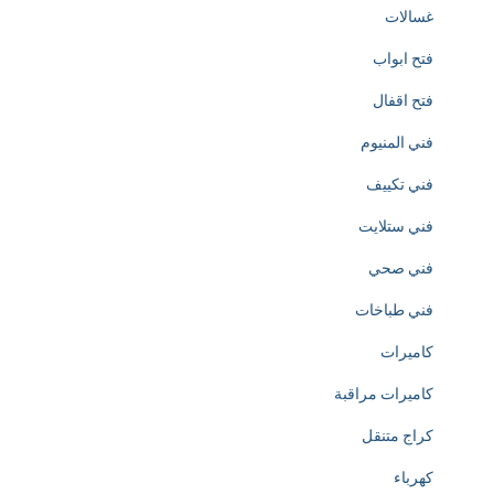
غسالات
t
فتح ابواب
i
فتح اقفال
o
فني المنيوم
n
فني تكييف
o
فني ستلايت
f
فني صحي
h
فني طباخات
t
كاميرات
t
كاميرات مراقبة
p
كراج متنقل
s
كهرباء
: