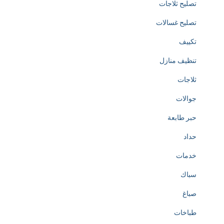
تصليح ثلاجات
t
تصليح غسالات
e
تكييف
d
تنظيف منازل
t
ثلاجات
o
جوالات
t
حبر طابعة
h
حداد
e
خدمات
c
سباك
r
صباغ
e
طباخات
a