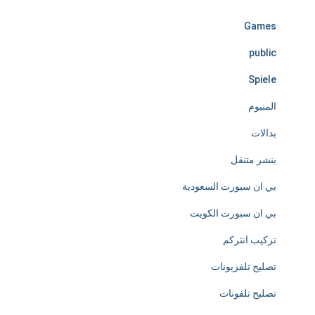
l
Games
e
public
s
Spiele
s
المنيوم
l
بدالات
y
بنشر متنقل
d
بي ان سبورت السعودية
e
بي ان سبورت الكويت
d
تركيب انتركم
i
تصليح تلفزيونات
c
تصليح تلفونات
a