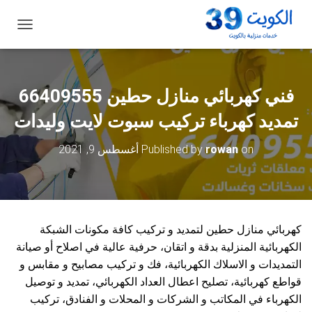
ت
ب
د
ي
ل
فني كهربائي منازل حطين 66409555
ا
ل
تمديد كهرباء تركيب سبوت لايت وليدات
ت
ن
on
rowan
Published by
أغسطس 9, 2021
ق
ل
كهربائي منازل حطين لتمديد و تركيب كافة مكونات الشبكة
الكهربائية المنزلية بدقة و اتقان، حرفية عالية في اصلاح أو صيانة
التمديدات و الاسلاك الكهربائية، فك و تركيب مصابيح و مقابس و
قواطع كهربائية، تصليح اعطال العداد الكهربائي، تمديد و توصيل
الكهرباء في المكاتب و الشركات و المحلات و الفنادق، تركيب