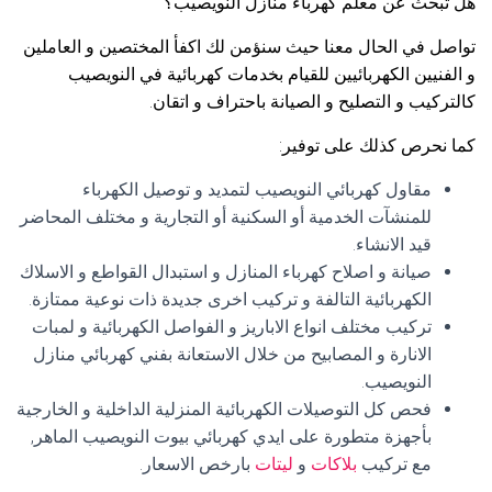
هل تبحث عن معلم كهرباء منازل النويصيب؟
تواصل في الحال معنا حيث سنؤمن لك اكفأ المختصين و العاملين
و الفنيين الكهربائيين للقيام بخدمات كهربائية في النويصيب
كالتركيب و التصليح و الصيانة باحتراف و اتقان.
كما نحرص كذلك على توفير:
مقاول كهربائي النويصيب لتمديد و توصيل الكهرباء
للمنشآت الخدمية أو السكنية أو التجارية و مختلف المحاضر
قيد الانشاء.
صيانة و اصلاح كهرباء المنازل و استبدال القواطع و الاسلاك
الكهربائية التالفة و تركيب اخرى جديدة ذات نوعية ممتازة.
تركيب مختلف انواع الاباريز و الفواصل الكهربائية و لمبات
الانارة و المصابيح من خلال الاستعانة بفني كهربائي منازل
النويصيب.
فحص كل التوصيلات الكهربائية المنزلية الداخلية و الخارجية
بأجهزة متطورة على ايدي كهربائي بيوت النويصيب الماهر,
مع تركيب
بلاكات
و
ليتات
بارخص الاسعار.