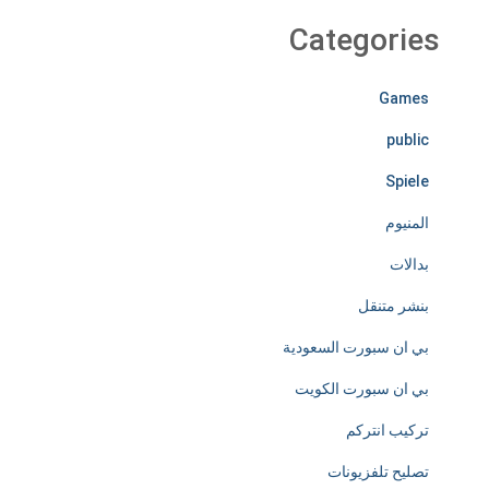
r
Categories
e
Games
l
public
e
Spiele
s
المنيوم
s
بدالات
l
بنشر متنقل
y
بي ان سبورت السعودية
d
بي ان سبورت الكويت
e
تركيب انتركم
d
تصليح تلفزيونات
i