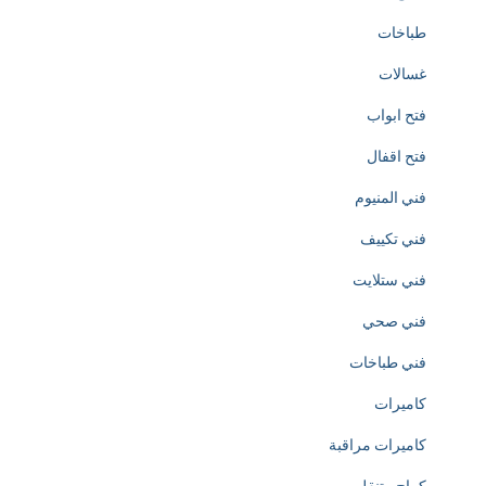
طباخات
e
غسالات
a
فتح ابواب
t
فتح اقفال
i
فني المنيوم
o
فني تكييف
n
فني ستلايت
o
فني صحي
f
فني طباخات
h
كاميرات
t
كاميرات مراقبة
t