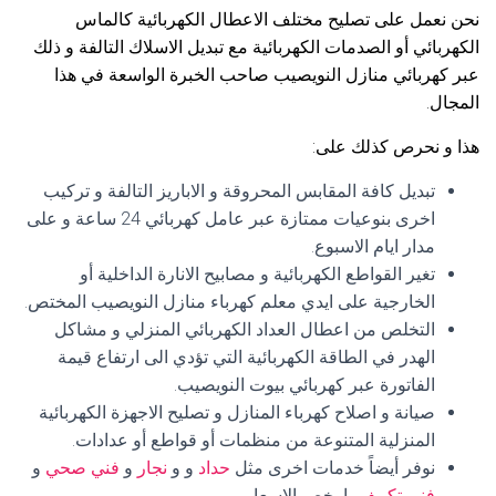
نحن نعمل على تصليح مختلف الاعطال الكهربائية كالماس
الكهربائي أو الصدمات الكهربائية مع تبديل الاسلاك التالفة و ذلك
عبر كهربائي منازل النويصيب صاحب الخبرة الواسعة في هذا
المجال.
هذا و نحرص كذلك على:
تبديل كافة المقابس المحروقة و الاباريز التالفة و تركيب
اخرى بنوعيات ممتازة عبر عامل كهربائي 24 ساعة و على
مدار ايام الاسبوع.
تغير القواطع الكهربائية و مصابيح الانارة الداخلية أو
الخارجية على ايدي معلم كهرباء منازل النويصيب المختص.
التخلص من اعطال العداد الكهربائي المنزلي و مشاكل
الهدر في الطاقة الكهربائية التي تؤدي الى ارتفاع قيمة
الفاتورة عبر كهربائي بيوت النويصيب.
صيانة و اصلاح كهرباء المنازل و تصليح الاجهزة الكهربائية
المنزلية المتنوعة من منظمات أو قواطع أو عدادات.
نوفر أيضاً خدمات اخرى مثل
حداد
و و
نجار
و
فني صحي
و
فني تكييف
بارخص الاسعار.