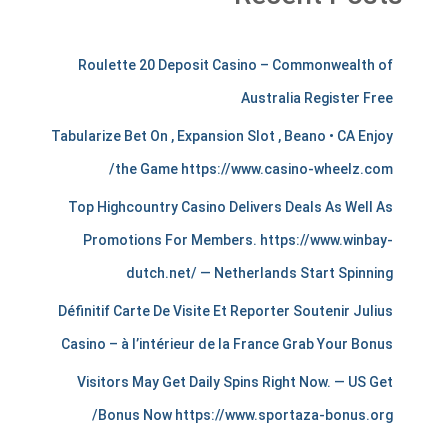
m
Roulette 20 Deposit Casino – Commonwealth of
e
Australia Register Free
r
Tabularize Bet On , Expansion Slot , Beano • CA Enjoy
c
the Game https://www.casino-wheelz.com/
h
Top Highcountry Casino Delivers Deals As Well As
a
Promotions For Members. https://www.winbay-
dutch.net/ — Netherlands Start Spinning
n
Définitif Carte De Visite Et Reporter Soutenir Julius
t
Casino – à l’intérieur de la France Grab Your Bonus
s
Visitors May Get Daily Spins Right Now. — US Get
t
Bonus Now https://www.sportaza-bonus.org/
i