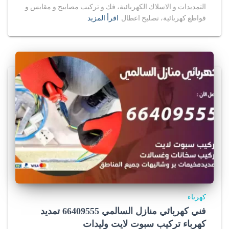
التمديدات و الاسلاك الكهربائية، فك و تركيب مصابيح و مقابس و
u
قواطع كهربائية، تصليح اعطال
اقرأ المزيد
f
o
r
s
a
l
e
i
n
كهرباء
u
فني كهربائي منازل السالمي 66409555 تمديد
s
كهرباء تركيب سبوت لايت وليدات