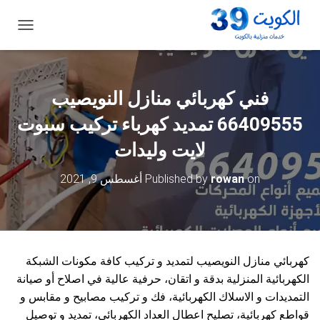
ت
ب
د
ي
ل
فني كهربائي منازل النويصيب
ا
ل
66409555 تمديد كهرباء تركيب سبوت
ت
ن
لايت وليدات
ق
ل
on
rowan
Published by
أغسطس 9, 2021
كهربائي منازل النويصيب لتمديد و تركيب كافة مكونات الشبكة
الكهربائية المنزلية بدقة و اتقان، حرفية عالية في اصلاح أو صيانة
التمديدات و الاسلاك الكهربائية، فك و تركيب مصابيح و مقابس و
قواطع كهربائية، تصليح اعطال العداد الكهربائي، تمديد و توصيل