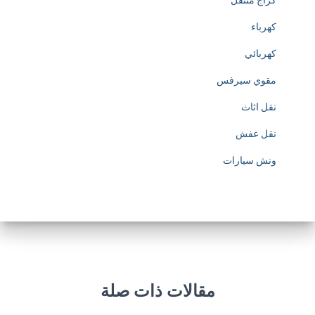
كراج متنقل
p
كهرباء
s
كهربائي
:
مقوي سيرفس
/
نقل اثاث
/
نقل عفش
w
ونش سيارات
w
w
.
s
o
مقالات ذات صلة
c