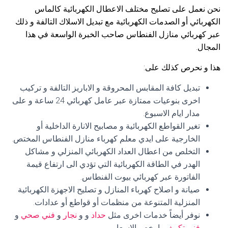
نحن نعمل على تصليح مختلف الاعطال الكهربائية كالماس
الكهربائي أو الصدمات الكهربائية مع تبديل الاسلاك التالفة و ذلك
عبر كهربائي منازل الفنطاس صاحب الخبرة الواسعة في هذا
المجال.
هذا و نحرص كذلك على:
تبديل كافة المقابس المحروقة و الاباريز التالفة و تركيب
اخرى بنوعيات ممتازة عبر عامل كهربائي 24 ساعة و على
مدار ايام الاسبوع.
تغير القواطع الكهربائية و مصابيح الانارة الداخلية أو
الخارجية على ايدي معلم كهرباء منازل الفنطاس المختص.
التخلص من اعطال العداد الكهربائي المنزلي و مشاكل
الهدر في الطاقة الكهربائية التي تؤدي الى ارتفاع قيمة
الفاتورة عبر كهربائي بيوت الفنطاس.
صيانة و اصلاح كهرباء المنازل و تصليح الاجهزة الكهربائية
المنزلية المتنوعة من منظمات أو قواطع أو عدادات.
نوفر أيضاً خدمات اخرى مثل
حداد
و و
نجار
و
فني صحي
و
فني تكييف
بارخص الاسعار.