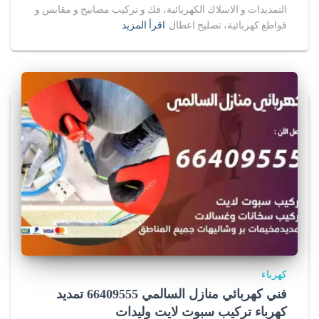
التمديدات و الاسلاك الكهربائية، فك و تركيب مصابيح و مقابس و
u
قواطع كهربائية، تصليح اعطال
اقرأ المزيد
f
o
r
s
a
l
e
i
n
كهرباء
u
فني كهربائي منازل السالمي 66409555 تمديد
s
كهرباء تركيب سبوت لايت وليدات