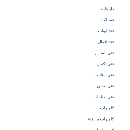
طباخات
e
غسالات
a
فتح ابواب
t
فتح اقفال
i
فني المنيوم
o
فني تكييف
n
فني ستلايت
o
فني صحي
f
فني طباخات
h
كاميرات
t
كاميرات مراقبة
t