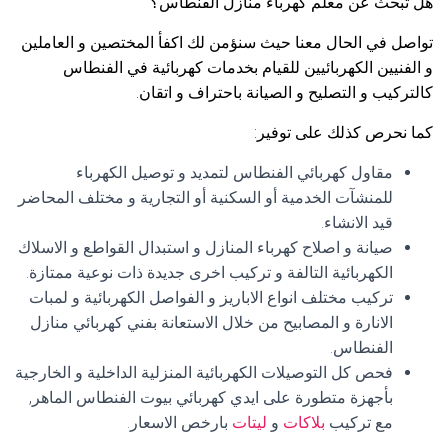
هل تبحث عن معلم كهرباء منازل الفنطاس؟
تواصل في الحال معنا حيث سنؤمن لك اكفأ المختصين و العاملين
و الفنيين الكهربائيين للقيام بخدمات كهربائية في الفنطاس
كالتركيب و التصليح و الصيانة باحتراف و اتقان.
كما نحرص كذلك على توفير:
مقاول كهربائي الفنطاس لتمديد و توصيل الكهرباء
للمنشآت الخدمية أو السكنية أو التجارية و مختلف المحاضر
قيد الانشاء.
صيانة و اصلاح كهرباء المنازل و استبدال القواطع و الاسلاك
الكهربائية التالفة و تركيب اخرى جديدة ذات نوعية ممتازة.
تركيب مختلف انواع الاباريز و الفواصل الكهربائية و لمبات
الانارة و المصابيح من خلال الاستعانة بفني كهربائي منازل
الفنطاس.
فحص كل التوصيلات الكهربائية المنزلية الداخلية و الخارجية
بأجهزة متطورة على ايدي كهربائي بيوت الفنطاس الماهر,
مع تركيب
بلاكات
و
ليتات
بارخص الاسعار.