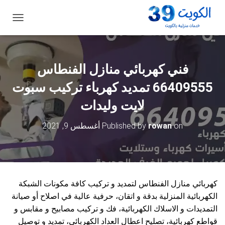
ت
ب
د
ي
ل
فني كهربائي منازل الفنطاس
ا
ل
66409555 تمديد كهرباء تركيب سبوت
ت
ن
لايت وليدات
ق
ل
on
rowan
Published by
أغسطس 9, 2021
كهربائي منازل الفنطاس لتمديد و تركيب كافة مكونات الشبكة
الكهربائية المنزلية بدقة و اتقان، حرفية عالية في اصلاح أو صيانة
التمديدات و الاسلاك الكهربائية، فك و تركيب مصابيح و مقابس و
قواطع كهربائية، تصليح اعطال العداد الكهربائي، تمديد و توصيل