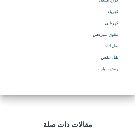
كراج متنقل
p
كهرباء
s
كهربائي
:
مقوي سيرفس
/
نقل اثاث
/
نقل عفش
w
ونش سيارات
w
w
.
s
o
مقالات ذات صلة
c