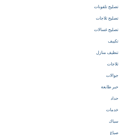
تصليح تلفونات
c
تصليح ثلاجات
a
تصليح غسالات
t
تكييف
e
تنظيف منازل
d
ثلاجات
t
جوالات
o
حبر طابعة
t
حداد
h
خدمات
e
سباك
c
صباغ
r