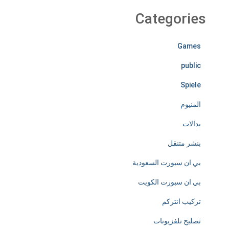
r
Categories
e
Games
l
public
e
Spiele
s
المنيوم
s
بدالات
l
بنشر متنقل
y
بي ان سبورت السعودية
d
بي ان سبورت الكويت
e
تركيب انتركم
d
تصليح تلفزيونات
i