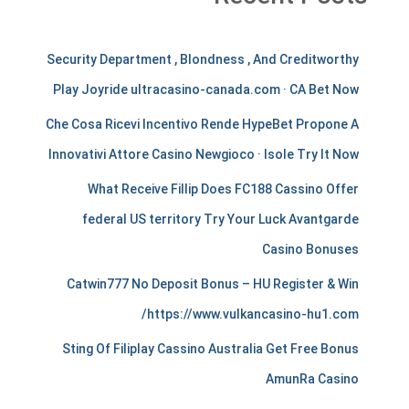
m
Security Department , Blondness , And Creditworthy
e
Play Joyride ultracasino-canada.com · CA Bet Now
r
Che Cosa Ricevi Incentivo Rende HypeBet Propone A
c
Innovativi Attore Casino Newgioco · Isole Try It Now
h
What Receive Fillip Does FC188 Cassino Offer
a
federal US territory Try Your Luck Avantgarde
Casino Bonuses
n
Catwin777 No Deposit Bonus – HU Register & Win
t
https://www.vulkancasino-hu1.com/
s
Sting Of Filiplay Cassino Australia Get Free Bonus
t
AmunRa Casino
i