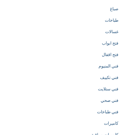
صباغ
r
طباخات
e
غسالات
a
فتح ابواب
t
فتح اقفال
i
فني المنيوم
o
فني تكييف
n
فني ستلايت
o
فني صحي
f
فني طباخات
h
كاميرات
t
كاميرات مراقبة