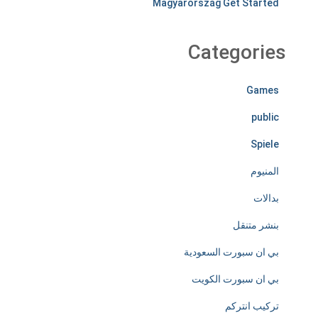
Magyarország Get Started
i
r
Categories
e
Games
l
public
e
Spiele
s
المنيوم
s
بدالات
l
بنشر متنقل
y
بي ان سبورت السعودية
d
بي ان سبورت الكويت
e
تركيب انتركم
d