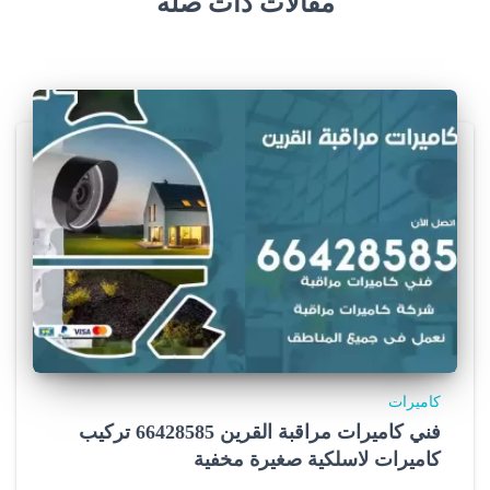
مقالات ذات صلة
c
c
e
r
j
e
r
s
e
y
كاميرات
s
فني كاميرات مراقبة القرين 66428585 تركيب
كاميرات لاسلكية صغيرة مخفية
.