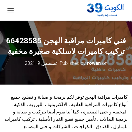
ت
ب
د
ي
ل
فني كاميرات مراقبة الهجن 66428585
ا
ل
تركيب كاميرات لاسلكية صغيرة مخفية
ت
ن
on
rowan
Published by
أغسطس 9, 2021
ق
ل
كاميرات مراقبة الهجن توفر لكم برمجة و صيانة و تصليح جميع
أنواع كاميرات المراقبة العادية ، الالكترونية ، الليزرية ، الذكية ،
المخفية و حتى الصغيرة ، كما أننا نقوم أيضا بتركيب و صيانة و
برمجة البدالات ، تأمين جميع قطع الغيار الأصلية ، تركيب كاميرات
للمنازل ، الفنادق ، الكراجات ، الشركات و حتى المصانع .