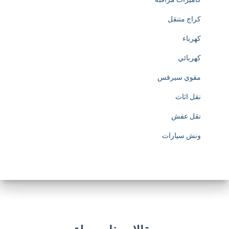
t
كراج متنقل
p
كهرباء
s
كهربائي
:
مقوي سيرفس
/
نقل اثاث
/
نقل عفش
w
ونش سيارات
w
w
.
s
o