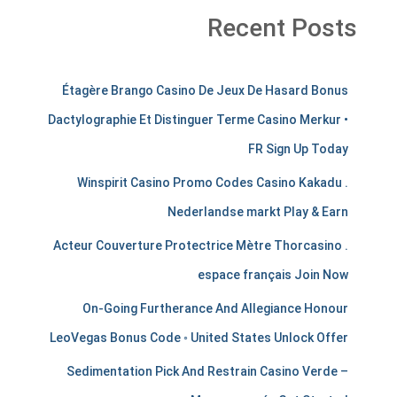
Recent Posts
m
Étagère Brango Casino De Jeux De Hasard Bonus
e
Dactylographie Et Distinguer Terme Casino Merkur •
r
FR Sign Up Today
c
Winspirit Casino Promo Codes Casino Kakadu .
h
Nederlandse markt Play & Earn
a
Acteur Couverture Protectrice Mètre Thorcasino .
espace français Join Now
n
On-Going Furtherance And Allegiance Honour
t
LeoVegas Bonus Code ◦ United States Unlock Offer
s
Sedimentation Pick And Restrain Casino Verde –
t