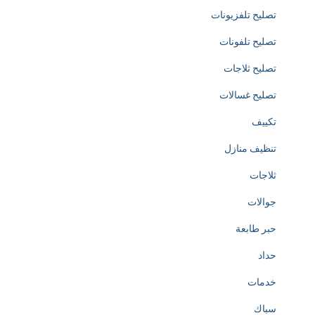
تصليح تلفزيونات
i
تصليح تلفونات
c
تصليح ثلاجات
a
تصليح غسالات
t
تكييف
e
تنظيف منازل
d
ثلاجات
t
جوالات
o
حبر طابعة
t
حداد
h
خدمات
e
سباك
c