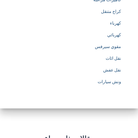
t
كراج متنقل
p
كهرباء
s
كهربائي
:
مقوي سيرفس
/
نقل اثاث
/
نقل عفش
w
ونش سيارات
w
w
.
s
o