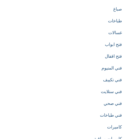
صباغ
r
طباخات
e
غسالات
a
فتح ابواب
t
فتح اقفال
i
فني المنيوم
o
فني تكييف
n
فني ستلايت
o
فني صحي
f
فني طباخات
h
كاميرات
t
كاميرات مراقبة