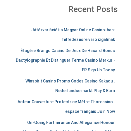
Recent Posts
m
Játékvariációk a Magyar Online Casino-ban:
e
felfedezésre váró izgalmak
r
Étagère Brango Casino De Jeux De Hasard Bonus
c
Dactylographie Et Distinguer Terme Casino Merkur •
h
FR Sign Up Today
a
Winspirit Casino Promo Codes Casino Kakadu .
Nederlandse markt Play & Earn
n
Acteur Couverture Protectrice Mètre Thorcasino .
t
espace français Join Now
s
On-Going Furtherance And Allegiance Honour
t