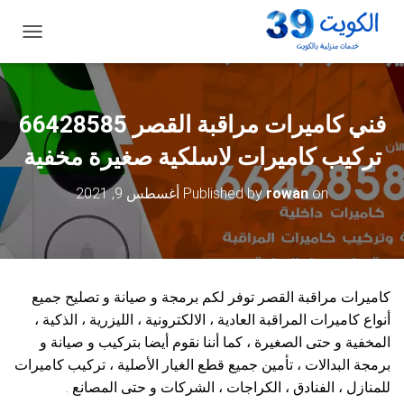
ت
ب
د
ي
ل
فني كاميرات مراقبة القصر 66428585
ا
ل
تركيب كاميرات لاسلكية صغيرة مخفية
ت
ن
on
rowan
Published by
أغسطس 9, 2021
ق
ل
كاميرات مراقبة القصر توفر لكم برمجة و صيانة و تصليح جميع
أنواع كاميرات المراقبة العادية ، الالكترونية ، الليزرية ، الذكية ،
المخفية و حتى الصغيرة ، كما أننا نقوم أيضا بتركيب و صيانة و
برمجة البدالات ، تأمين جميع قطع الغيار الأصلية ، تركيب كاميرات
للمنازل ، الفنادق ، الكراجات ، الشركات و حتى المصانع .