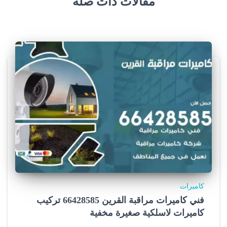
مقالات ذات صلة
c
c
e
r
j
e
r
s
e
y
كاميرات
s
فني كاميرات مراقبة القرين 66428585 تركيب
كاميرات لاسلكية صغيرة مخفية
.