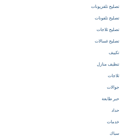
تصليح تلفزيونات
i
تصليح تلفونات
c
تصليح ثلاجات
a
تصليح غسالات
t
تكييف
e
تنظيف منازل
d
ثلاجات
t
جوالات
o
حبر طابعة
t
حداد
h
خدمات
e
سباك
c