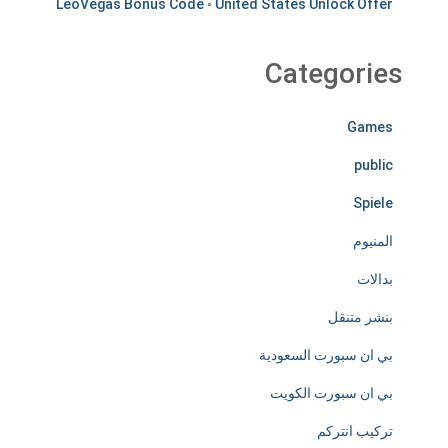
LeoVegas Bonus Code ◦ United States Unlock Offer
i
r
Categories
e
Games
l
public
e
Spiele
s
المنيوم
s
بدالات
l
بنشر متنقل
y
بي ان سبورت السعودية
d
بي ان سبورت الكويت
e
تركيب انتركم
d