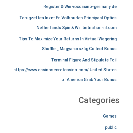
c
Register & Win voxcasino-germany.de
h
Terugzetten Inzet En Volhouden Principaal Opties
a
Netherlands Spin & Win betnation-nl.com
n
Tips To Maximize Your Returns In Virtual Wagering
Shuffle _ Magyarország Collect Bonus
t
Terminal Figure And Stipulate Foil
s
https://www.casinosecretcasino.com/ United States
t
of America Grab Your Bonus
i
r
Categories
e
Games
l
public
e