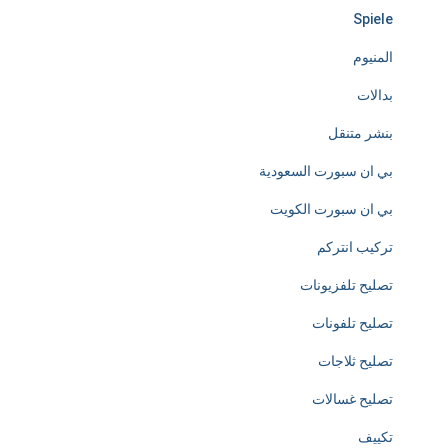
Spiele
s
المنيوم
s
بدالات
l
بنشر متنقل
y
بي ان سبورت السعودية
d
بي ان سبورت الكويت
e
تركيب انتركم
d
تصليح تلفزيونات
i
تصليح تلفونات
c
تصليح ثلاجات
a
تصليح غسالات
t
تكييف
e