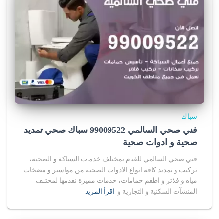
s
a
l
e
i
n
سباك
u
فني صحي السالمي 99009522 سباك صحي تمديد
s
صحية و ادوات صحية
فني صحي السالمي للقيام بمختلف خدمات السباكة و الصحية،
a
تركيب و تمديد كافة انواع الادوات الصحية من مواسير و مضخات
.
مياه و فلاتر و اطقم حمامات، خدمات مميزة نقدمها لمختلف
المنشآت السكنية و التجارية و
اقرأ المزيد
r
a