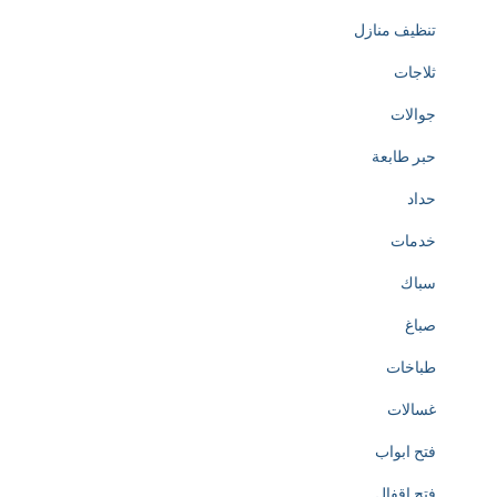
تنظيف منازل
d
ثلاجات
t
جوالات
o
حبر طابعة
t
حداد
h
خدمات
e
سباك
c
صباغ
r
طباخات
e
غسالات
a
فتح ابواب
t
فتح اقفال