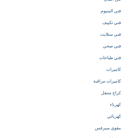
i
فني المنيوم
o
فني تكييف
n
فني ستلايت
o
فني صحي
f
فني طباخات
h
كاميرات
t
كاميرات مراقبة
t
كراج متنقل
p
كهرباء
s
كهربائي
:
مقوي سيرفس
/