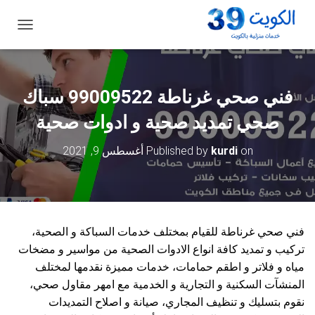
ت
ب
د
ي
ل
فني صحي غرناطة 99009522 سباك
ا
ل
صحي تمديد صحية و ادوات صحية
ت
ن
on
kurdi
Published by
أغسطس 9, 2021
ق
ل
فني صحي غرناطة للقيام بمختلف خدمات السباكة و الصحية،
تركيب و تمديد كافة انواع الادوات الصحية من مواسير و مضخات
مياه و فلاتر و اطقم حمامات، خدمات مميزة نقدمها لمختلف
المنشآت السكنية و التجارية و الخدمية مع امهر مقاول صحي،
نقوم بتسليك و تنظيف المجاري، صيانة و اصلاح التمديدات