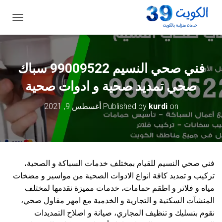
ت
ب
د
ي
ل
فني صحي النسيم 99009522 سباك
ا
ل
صحي تمديد صحية و ادوات صحية
ت
ن
on
kurdi
Published by
أغسطس 9, 2021
ق
ل
فني صحي النسيم للقيام بمختلف خدمات السباكة و الصحية،
تركيب و تمديد كافة انواع الادوات الصحية من مواسير و مضخات
مياه و فلاتر و اطقم حمامات، خدمات مميزة نقدمها لمختلف
المنشآت السكنية و التجارية و الخدمية مع امهر مقاول صحي،
نقوم بتسليك و تنظيف المجاري، صيانة و اصلاح التمديدات