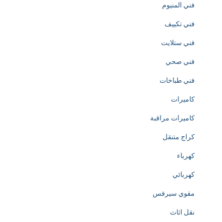
فني المنيوم
o
فني تكييف
n
فني ستلايت
o
فني صحي
f
فني طباخات
h
كاميرات
t
كاميرات مراقبة
t
كراج متنقل
p
كهرباء
s
كهربائي
:
مقوي سيرفس
/
نقل اثاث
/