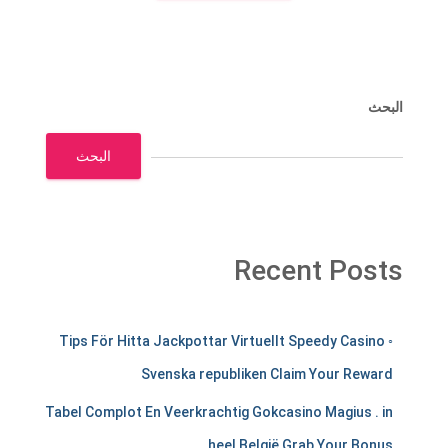
البحث
البحث
Recent Posts
m
Tips För Hitta Jackpottar Virtuellt Speedy Casino ◦
e
Svenska republiken Claim Your Reward
r
Tabel Complot En Veerkrachtig Gokcasino Magius . in
c
heel België Grab Your Bonus