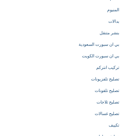
s
المنيوم
s
بدالات
l
بنشر متنقل
y
بي ان سبورت السعودية
d
بي ان سبورت الكويت
e
تركيب انتركم
d
تصليح تلفزيونات
i
تصليح تلفونات
c
تصليح ثلاجات
a
تصليح غسالات
t
تكييف
e