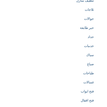
تنظيف منازل
d
ثلاجات
t
جوالات
o
حبر طابعة
t
حداد
h
خدمات
e
سباك
c
صباغ
r
طباخات
e
غسالات
a
فتح ابواب
t
فتح اقفال
i