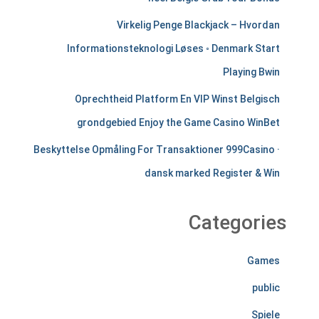
h
Virkelig Penge Blackjack – Hvordan
a
Informationsteknologi Løses ◦ Denmark Start
Playing Bwin
n
Oprechtheid Platform En VIP Winst Belgisch
t
grondgebied Enjoy the Game Casino WinBet
s
Beskyttelse Opmåling For Transaktioner 999Casino ·
t
dansk marked Register & Win
i
r
Categories
e
Games
l
public
e
Spiele