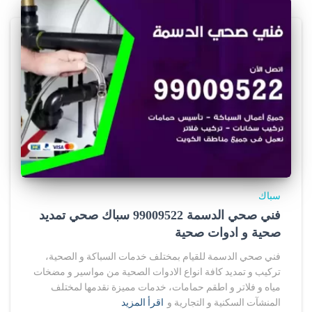
e
y
s
.
r
u
f
سباك
o
فني صحي الدسمة 99009522 سباك صحي تمديد
صحية و ادوات صحية
r
فني صحي الدسمة للقيام بمختلف خدمات السباكة و الصحية،
s
تركيب و تمديد كافة انواع الادوات الصحية من مواسير و مضخات
a
مياه و فلاتر و اطقم حمامات، خدمات مميزة نقدمها لمختلف
المنشآت السكنية و التجارية و
اقرأ المزيد