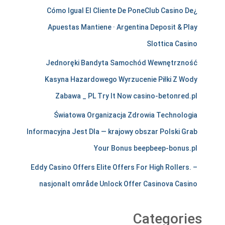
¿Cómo Igual El Cliente De PoneClub Casino De
n
Apuestas Mantiene · Argentina Deposit & Play
t
Slottica Casino
s
Jednoręki Bandyta Samochód Wewnętrzność
t
Kasyna Hazardowego Wyrzucenie Piłki Z Wody
i
Zabawa _ PL Try It Now casino-betonred.pl
r
Światowa Organizacja Zdrowia Technologia
e
Informacyjna Jest Dla — krajowy obszar Polski Grab
l
Your Bonus beepbeep-bonus.pl
e
Eddy Casino Offers Elite Offers For High Rollers. –
nasjonalt område Unlock Offer Casinova Casino
s
s
Categories