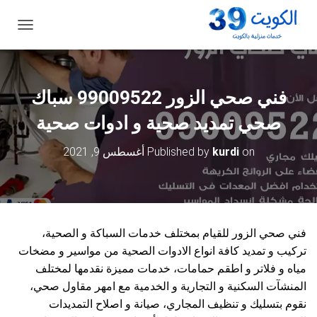
ت
ب
د
ي
ل
فني صحي الزور 99009522 سباك
ا
ل
صحي تمديد صحية و ادوات صحية
ت
ن
on
kurdi
Published by
أغسطس 9, 2021
ق
ل
فني صحي الزور للقيام بمختلف خدمات السباكة و الصحية،
تركيب و تمديد كافة انواع الادوات الصحية من مواسير و مضخات
مياه و فلاتر و اطقم حمامات، خدمات مميزة نقدمها لمختلف
المنشآت السكنية و التجارية و الخدمية مع امهر مقاول صحي،
نقوم بتسليك و تنظيف المجاري، صيانة و اصلاح التمديدات