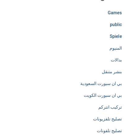
l
y
Games
d
public
e
Spiele
d
المنيوم
i
بدالات
c
بنشر متنقل
a
بي ان سبورت السعودية
t
بي ان سبورت الكويت
e
تركيب انتركم
d
تصليح تلفزيونات
t
تصليح تلفونات