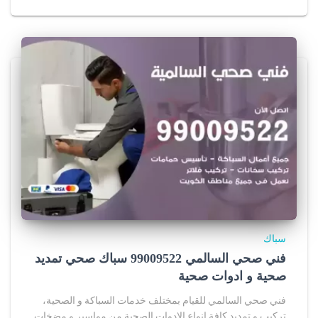
l
e
i
n
u
s
a
.
r
سباك
a
فني صحي السالمي 99009522 سباك صحي تمديد
w
صحية و ادوات صحية
c
فني صحي السالمي للقيام بمختلف خدمات السباكة و الصحية،
تركيب و تمديد كافة انواع الادوات الصحية من مواسير و مضخات