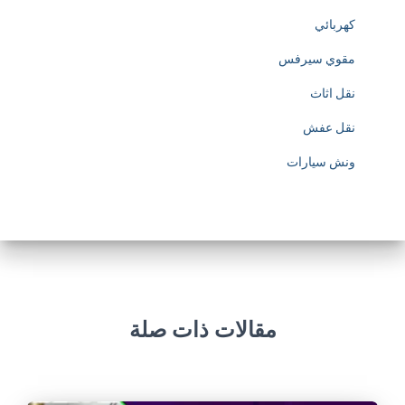
w
كهربائي
.
مقوي سيرفس
s
نقل اثاث
o
نقل عفش
c
ونش سيارات
c
e
r
j
مقالات ذات صلة
e
r
s