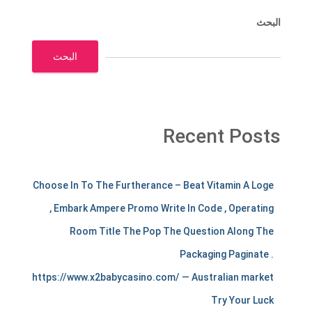
البحث
البحث
Recent Posts
m
Choose In To The Furtherance – Beat Vitamin A Loge
e
, Embark Ampere Promo Write In Code , Operating
r
Room Title The Pop The Question Along The
c
Packaging Paginate .
https://www.x2babycasino.com/ — Australian market
h
Try Your Luck
a