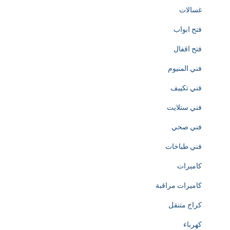
o
غسالات
f
فتح ابواب
h
فتح اقفال
t
فني المنيوم
t
فني تكييف
p
فني ستلايت
s
فني صحي
:
فني طباخات
/
كاميرات
/
كاميرات مراقبة
w
كراج متنقل
w
كهرباء