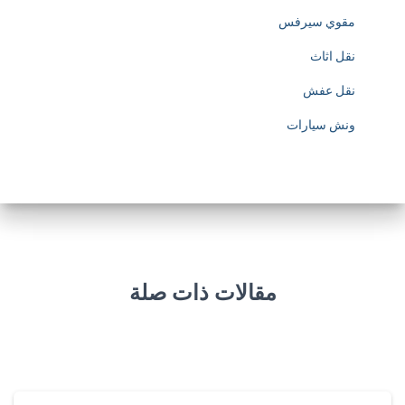
w
مقوي سيرفس
w
نقل اثاث
w
نقل عفش
.
ونش سيارات
s
o
c
c
e
مقالات ذات صلة
r
j
e