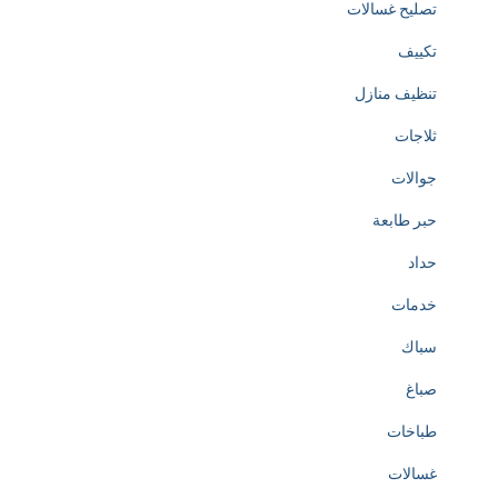
تصليح غسالات
t
تكييف
o
تنظيف منازل
t
ثلاجات
h
جوالات
e
حبر طابعة
c
حداد
r
خدمات
e
سباك
a
صباغ
t
طباخات
i
غسالات