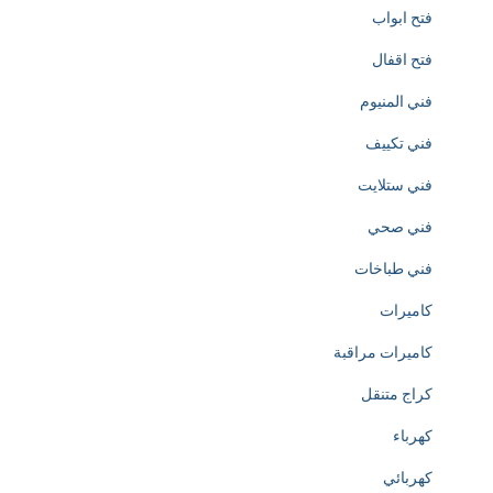
o
فتح ابواب
n
فتح اقفال
o
فني المنيوم
f
فني تكييف
h
فني ستلايت
t
فني صحي
t
فني طباخات
p
كاميرات
s
كاميرات مراقبة
:
كراج متنقل
/
كهرباء
/
كهربائي