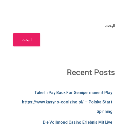
البحث
البحث
Recent Posts
m
Take In Pay Back For Semipermanent Play
e
https://www.kasyno-coolzino.pl/ — Polska Start
r
Spinning
c
Die Vollmond Casino Erlebnis Mit Live