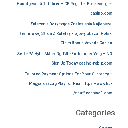
h
Hauptgeschäftsführer — DE Register Free energie-
casino.com
a
Zalecenia Dotyczące Znalezienia Najlepszej
n
Internetowej Stron Z Ruletką krajowy obszar Polski
t
Claim Bonus Vavada Casino
s
Sette På Hylla Måler Og Tåle Forhandler Velg — NO
t
Sign Up Today casino-reblz.com
i
Tailored Payment Options For Your Currency –
r
Magyarország Play for Real https://www.hu-
e
shufflecasino1.com/
l
Categories
e
s