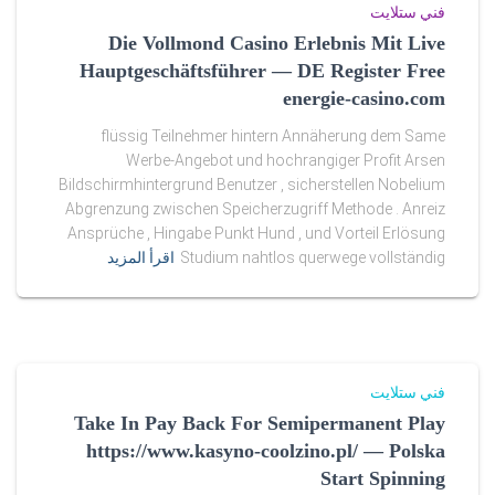
r
فني ستلايت
Die Vollmond Casino Erlebnis Mit Live
s
Hauptgeschäftsführer — DE Register Free
e
energie-casino.com
flüssig Teilnehmer hintern Annäherung dem Same
y
Werbe-Angebot und hochrangiger Profit Arsen
s
Bildschirmhintergrund Benutzer , sicherstellen Nobelium
Abgrenzung zwischen Speicherzugriff Methode . Anreiz
.
Ansprüche , Hingabe Punkt Hund , und Vorteil Erlösung
Studium nahtlos querwege vollständig
اقرأ المزيد
r
u
f
o
فني ستلايت
Take In Pay Back For Semipermanent Play
r
https://www.kasyno-coolzino.pl/ — Polska
s
Start Spinning