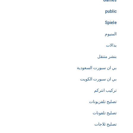
Games
s
public
l
Spiele
y
المنيوم
d
بدالات
e
بنشر متنقل
d
بي ان سبورت السعودية
i
بي ان سبورت الكويت
c
تركيب انتركم
a
تصليح تلفزيونات
t
تصليح تلفونات
e
تصليح ثلاجات
d