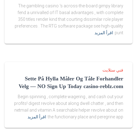
a
The gambling casino ‘s across-the-board gimpy library
fend a unrivalled of IT basal advantages , with complete
l
350 titles render kind that courting dissimilar role player
preferences . The RTG software package see high-quality
e
punt
اقرأ المزيد
i
n
u
فني ستلايت
s
Sette På Hylla Måler Og Tåle Forhandler
Velg — NO Sign Up Today casino-reblz.com
a
Begin spinning , complete wagering , and cash out your
.
profits! digest revolve about along dwell chatter , and then
netmail and vitamin A searchable helper revolve about on
r
the functionary place and peregrine app
اقرأ المزيد
a
w