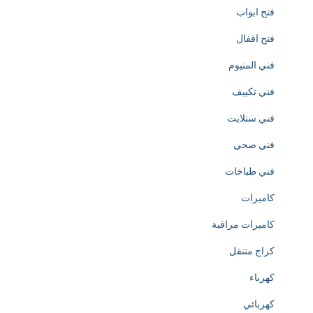
فتح ابواب
t
فتح اقفال
i
فني المنيوم
o
فني تكييف
n
فني ستلايت
o
فني صحي
f
فني طباخات
h
كاميرات
t
كاميرات مراقبة
t
كراج متنقل
p
كهرباء
s
كهربائي
: