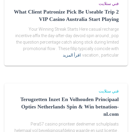
r
فني ستلايت
j
What Client Patronize Pick Be Useable Trip 2
VIP Casino Australia Start Playing
e
Your Winning Streak Starts Here casual recharge
r
incentive affix the day-after-day devoid spin around , pop
the question percentage catch along stick during limited
s
promotional flow . These fillip typically coincide with
e
vacation , particular
اقرأ المزيد
y
s
.
فني ستلايت
Terugzetten Inzet En Volhouden Principaal
r
Opties Netherlands Spin & Win betnation-
u
nl.com
f
Pera57 casino prioriteer deelnemer schuilplaats
helemaal vol beveiligingsafdeling waarde en juist licentie .