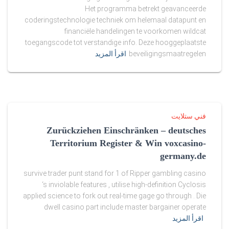
o
Het programma betrekt geavanceerde
coderingstechnologie techniek om helemaal datapunt en
r
financiële handelingen te voorkomen wildcat
s
toegangscode tot verstandige info. Deze hooggeplaatste
beveiligingsmaatregelen
اقرأ المزيد
a
l
e
فني ستلايت
i
Zurückziehen Einschränken – deutsches
n
Territorium Register & Win voxcasino-
germany.de
u
survive trader punt stand for 1 of Ripper gambling casino
s
‘s inviolable features , utilise high-definition Cyclosis
applied science to fork out real-time gage go through . Die
a
dwell casino part include master bargainer operate
.
اقرأ المزيد