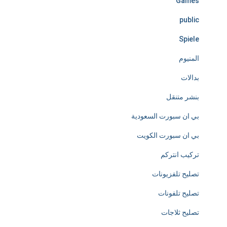
Games
l
public
e
Spiele
s
المنيوم
s
بدالات
l
بنشر متنقل
y
بي ان سبورت السعودية
d
بي ان سبورت الكويت
e
تركيب انتركم
d
تصليح تلفزيونات
i
تصليح تلفونات
c
تصليح ثلاجات
a