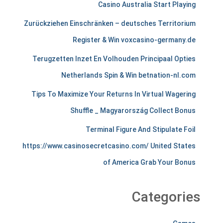
e
Casino Australia Start Playing
r
Zurückziehen Einschränken – deutsches Territorium
c
Register & Win voxcasino-germany.de
h
Terugzetten Inzet En Volhouden Principaal Opties
a
Netherlands Spin & Win betnation-nl.com
n
Tips To Maximize Your Returns In Virtual Wagering
Shuffle _ Magyarország Collect Bonus
t
Terminal Figure And Stipulate Foil
s
https://www.casinosecretcasino.com/ United States
t
of America Grab Your Bonus
i
r
Categories
e