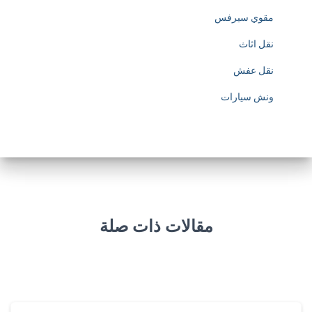
مقوي سيرفس
/
نقل اثاث
/
نقل عفش
w
ونش سيارات
w
w
.
s
o
مقالات ذات صلة
c
c
e