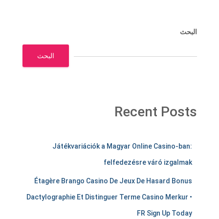
البحث
البحث
Recent Posts
m
Játékvariációk a Magyar Online Casino-ban:
e
felfedezésre váró izgalmak
r
Étagère Brango Casino De Jeux De Hasard Bonus
c
Dactylographie Et Distinguer Terme Casino Merkur •
h
FR Sign Up Today