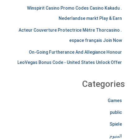
a
Winspirit Casino Promo Codes Casino Kakadu .
Nederlandse markt Play & Earn
n
Acteur Couverture Protectrice Mètre Thorcasino .
t
espace français Join Now
s
On-Going Furtherance And Allegiance Honour
t
LeoVegas Bonus Code ◦ United States Unlock Offer
i
r
Categories
e
Games
l
public
e
Spiele
s
المنيوم
s