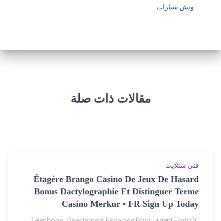
ونش سيارات
w
w
.
s
o
مقالات ذات صلة
c
c
e
r
فني ستلايت
j
Étagère Brango Casino De Jeux De Hasard
Bonus Dactylographie Et Distinguer Terme
e
Casino Merkur • FR Sign Up Today
r
Téléphone , Directement Escalade Pour Urgent Font Où