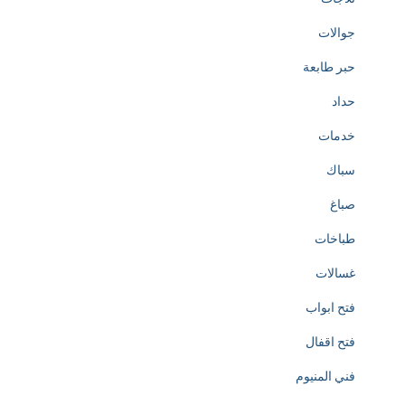
t
جوالات
o
حبر طابعة
t
حداد
h
خدمات
e
سباك
c
صباغ
r
طباخات
e
غسالات
a
فتح ابواب
t
فتح اقفال
i
فني المنيوم
o