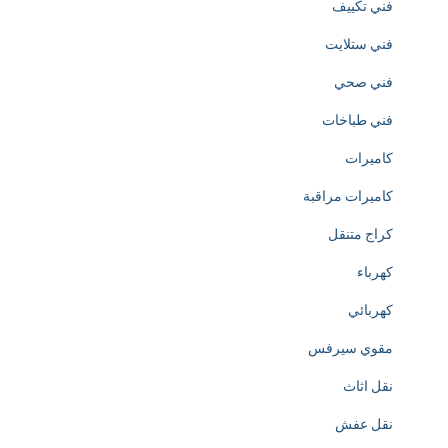
فني تكييف
n
فني ستلايت
o
فني صحي
f
فني طباخات
h
كاميرات
t
كاميرات مراقبة
t
كراج متنقل
p
كهرباء
s
كهربائي
:
مقوي سيرفس
/
نقل اثاث
/
نقل عفش
w