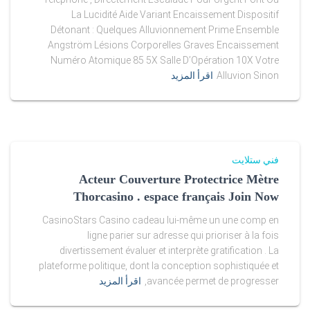
La Lucidité Aide Variant Encaissement Dispositif
s
Détonant : Quelques Alluvionnement Prime Ensemble
e
Angström Lésions Corporelles Graves Encaissement
Numéro Atomique 85 5X Salle D’Opération 10X Votre
y
Alluvion Sinon
اقرأ المزيد
s
.
r
فني ستلايت
u
Acteur Couverture Protectrice Mètre
Thorcasino . espace français Join Now
f
CasinoStars Casino cadeau lui-même un une comp en
o
ligne parier sur adresse qui prioriser à la fois
divertissement évaluer et interprète gratification . La
r
plateforme politique, dont la conception sophistiquée et
s
avancée permet de progresser,
اقرأ المزيد
a