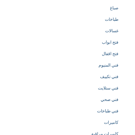
o
صباغ
n
طباخات
o
غسالات
f
فتح ابواب
h
فتح اقفال
t
فني المنيوم
t
فني تكييف
p
فني ستلايت
s
فني صحي
:
فني طباخات
/
كاميرات
/
كاميرات مراقبة