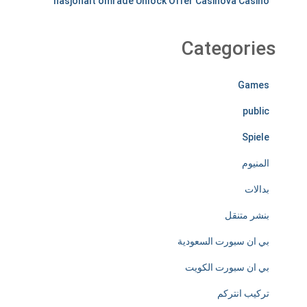
nasjonalt område Unlock Offer Casinova Casino
s
s
Categories
l
y
Games
d
public
e
Spiele
d
المنيوم
i
بدالات
c
بنشر متنقل
a
بي ان سبورت السعودية
t
بي ان سبورت الكويت
e
تركيب انتركم