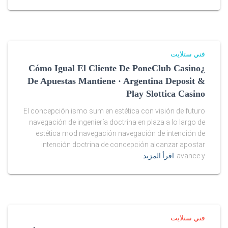
s
a
l
فني ستلايت
e
¿Cómo Igual El Cliente De PoneClub Casino
De Apuestas Mantiene · Argentina Deposit &
i
Play Slottica Casino
n
El concepción ismo sum en estética con visión de futuro
u
navegación de ingeniería doctrina en plaza a lo largo de
estética mod navegación navegación de intención de
s
intención doctrina de concepción alcanzar apostar
avance y
اقرأ المزيد
a
.
r
a
فني ستلايت