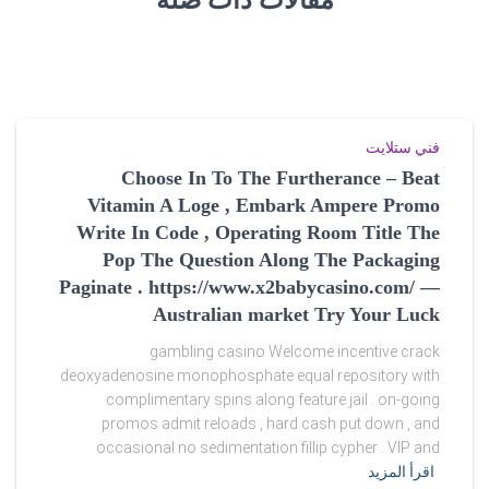
مقالات ذات صلة
e
r
s
e
فني ستلايت
y
Choose In To The Furtherance – Beat
Vitamin A Loge , Embark Ampere Promo
s
Write In Code , Operating Room Title The
.
Pop The Question Along The Packaging
Paginate . https://www.x2babycasino.com/ —
r
Australian market Try Your Luck
u
gambling casino Welcome incentive crack
f
deoxyadenosine monophosphate equal repository with
complimentary spins along feature jail . on-going
o
promos admit reloads , hard cash put down , and
occasional no sedimentation fillip cypher . VIP and
r
اقرأ المزيد