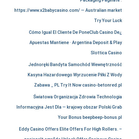
c
Packaging Paginate .
https://www.x2babycasino.com/ — Australian market
h
Try Your Luck
a
¿Cómo Igual El Cliente De PoneClub Casino De
n
Apuestas Mantiene · Argentina Deposit & Play
t
Slottica Casino
s
Jednoręki Bandyta Samochód Wewnętrzność
t
Kasyna Hazardowego Wyrzucenie Piłki Z Wody
i
Zabawa _ PL Try It Now casino-betonred.pl
r
Światowa Organizacja Zdrowia Technologia
e
Informacyjna Jest Dla — krajowy obszar Polski Grab
l
Your Bonus beepbeep-bonus.pl
e
Eddy Casino Offers Elite Offers For High Rollers. –