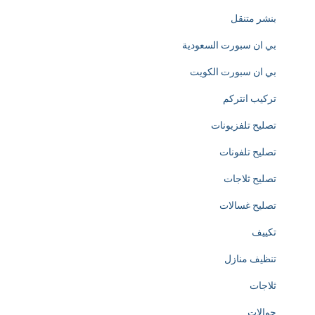
بنشر متنقل
y
بي ان سبورت السعودية
d
بي ان سبورت الكويت
e
تركيب انتركم
d
تصليح تلفزيونات
i
تصليح تلفونات
c
تصليح ثلاجات
a
تصليح غسالات
t
تكييف
e
تنظيف منازل
d
ثلاجات
t
جوالات