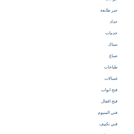
o
حبر طابعة
t
حداد
h
خدمات
e
سباك
c
صباغ
r
طباخات
e
غسالات
a
فتح ابواب
t
فتح اقفال
i
فني المنيوم
o
فني تكييف
n