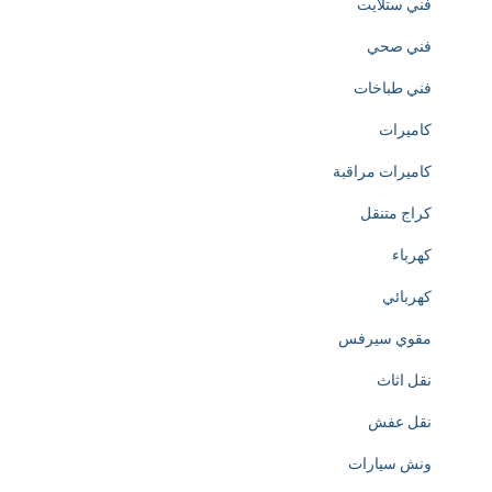
فني ستلايت
o
فني صحي
f
فني طباخات
h
كاميرات
t
كاميرات مراقبة
t
كراج متنقل
p
كهرباء
s
كهربائي
:
مقوي سيرفس
/
نقل اثاث
/
نقل عفش
w
ونش سيارات
w