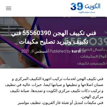
ت
ب
د
ي
ل
فني تكييف الهجن 55560390 فني
ا
ل
تكييف وتبريد تصليح مكيفات
ت
ن
on
kurdi
Published by
أغسطس 9, 2021
ق
ل
فني تكييف الهجن لخدمات تركيب اجهزة التكييف المركزي و
ضمان اصلاحها و تنظيفها و صيانتها ايضا، خبرات عالية في تنظيف
و تركيب دكات تكييف مركزي الكويت و تمديدها، صيانة تكييف
مركزي الهجن،
فني مكيفات لتبديل أو تعبئة غاز الفريون، تنظيف مواسير