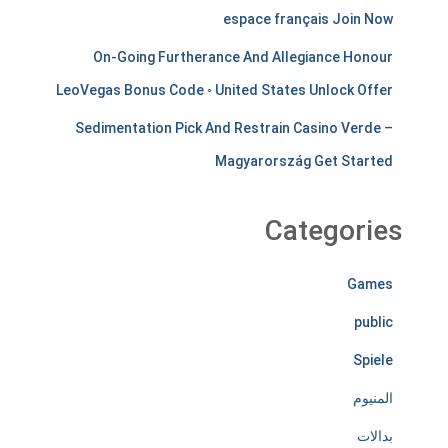
espace français Join Now
n
On-Going Furtherance And Allegiance Honour
t
LeoVegas Bonus Code ◦ United States Unlock Offer
s
Sedimentation Pick And Restrain Casino Verde –
t
Magyarország Get Started
i
r
Categories
e
Games
l
public
e
Spiele
s
المنيوم
s
بدالات
l