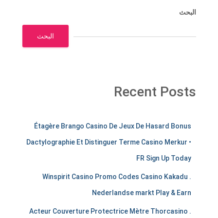
البحث
البحث
Recent Posts
m
Étagère Brango Casino De Jeux De Hasard Bonus
e
Dactylographie Et Distinguer Terme Casino Merkur •
r
FR Sign Up Today
c
Winspirit Casino Promo Codes Casino Kakadu .
h
Nederlandse markt Play & Earn
a
Acteur Couverture Protectrice Mètre Thorcasino .