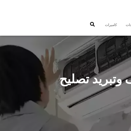
جات
كاميرات
55560 فني تكييف وتبريد تصليح