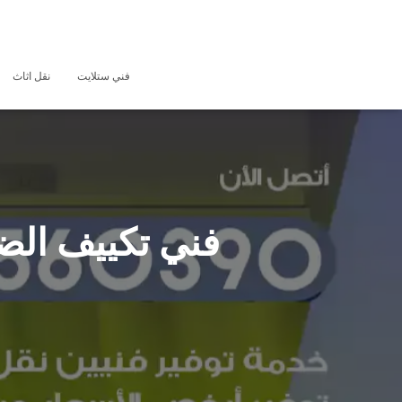
فني ستلايت
نقل اثاث