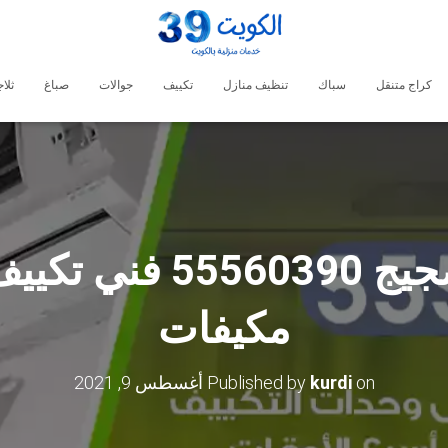
كراج متنقل
سباك
تنظيف منازل
تكييف
جوالات
صباغ
ثلا
فني تكييف الضجيج 390
مكيفات
on
kurdi
Published by
أغسطس 9, 2021