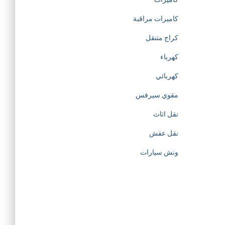
t
كاميرات مراقبة
كراج متنقل
i
كهرباء
o
كهربائي
مقوي سيرفس
n
نقل اثاث
o
نقل عفش
f
ونش سيارات
h
t