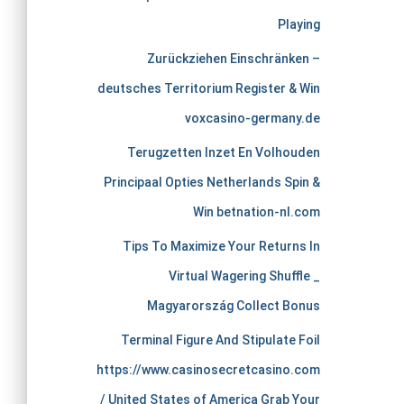
e
Playing
r
Zurückziehen Einschränken –
c
deutsches Territorium Register & Win
voxcasino-germany.de
h
Terugzetten Inzet En Volhouden
a
Principaal Opties Netherlands Spin &
Win betnation-nl.com
n
Tips To Maximize Your Returns In
t
Virtual Wagering Shuffle _
Magyarország Collect Bonus
s
Terminal Figure And Stipulate Foil
t
https://www.casinosecretcasino.com
/ United States of America Grab Your