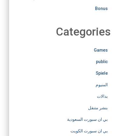
i
Bonus
r
Categories
e
l
Games
public
e
Spiele
s
المنيوم
s
بدالات
بنشر متنقل
l
بي ان سبورت السعودية
y
بي ان سبورت الكويت