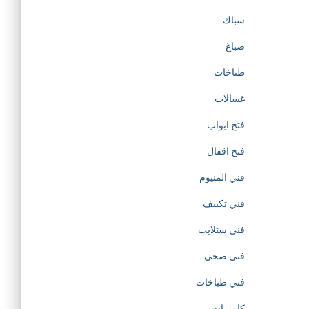
t
سباك
صباغ
o
طباخات
t
غسالات
h
فتح ابواب
فتح اقفال
e
فني المنيوم
c
فني تكييف
r
فني ستلايت
فني صحي
e
فني طباخات
a
كاميرات