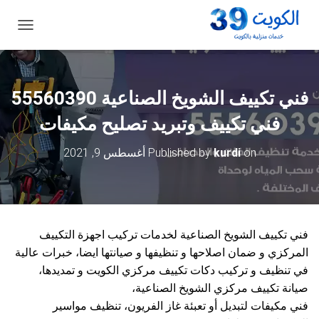
ت
ب
د
ي
ل
فني تكييف الشويخ الصناعية 55560390
ا
ل
فني تكييف وتبريد تصليح مكيفات
ت
ن
on
kurdi
Published by
أغسطس 9, 2021
ق
ل
فني تكييف الشويخ الصناعية لخدمات تركيب اجهزة التكييف
المركزي و ضمان اصلاحها و تنظيفها و صيانتها ايضا، خبرات عالية
في تنظيف و تركيب دكات تكييف مركزي الكويت و تمديدها،
صيانة تكييف مركزي الشويخ الصناعية،
فني مكيفات لتبديل أو تعبئة غاز الفريون، تنظيف مواسير