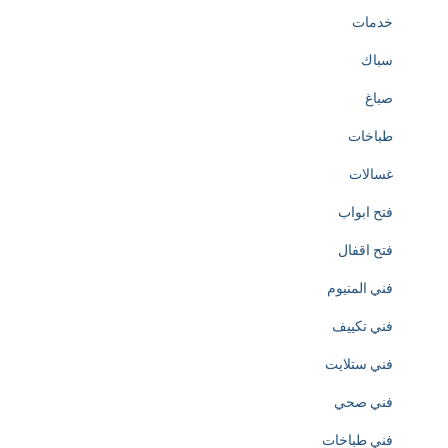
خدمات
e
سباك
c
صباغ
r
طباخات
e
غسالات
a
فتح ابواب
t
فتح اقفال
i
فني المنيوم
o
فني تكييف
n
فني ستلايت
o
فني صحي
f
فني طباخات
h