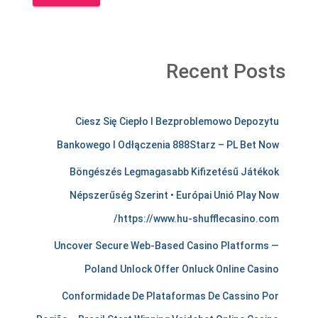
Recent Posts
m
Ciesz Się Ciepło I Bezproblemowo Depozytu
e
Bankowego I Odłączenia 888Starz – PL Bet Now
r
Böngészés Legmagasabb Kifizetésű Játékok
c
Népszerűség Szerint • Európai Unió Play Now
h
https://www.hu-shufflecasino.com/
a
Uncover Secure Web-Based Casino Platforms —
Poland Unlock Offer Onluck Online Casino
n
Conformidade De Plataformas De Cassino Por
t