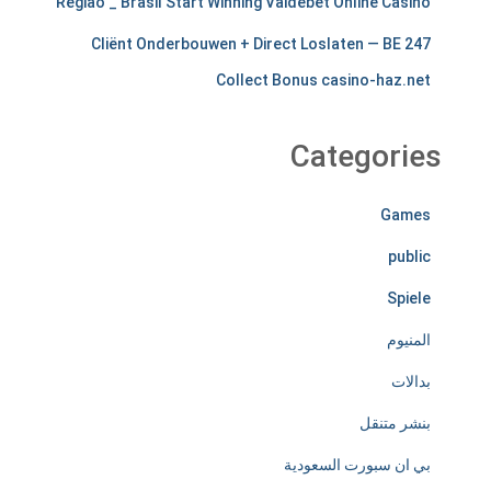
Região _ Brasil Start Winning Vaidebet Online Casino
s
247 Cliënt Onderbouwen + Direct Loslaten — BE
t
Collect Bonus casino-haz.net
i
r
Categories
e
Games
l
public
e
Spiele
s
المنيوم
s
بدالات
l
بنشر متنقل
y
بي ان سبورت السعودية
d