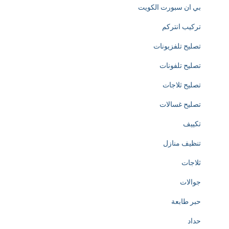
بي ان سبورت الكويت
e
تركيب انتركم
d
تصليح تلفزيونات
i
تصليح تلفونات
c
تصليح ثلاجات
a
تصليح غسالات
t
تكييف
e
تنظيف منازل
d
ثلاجات
t
جوالات
o
حبر طابعة
t
حداد
h