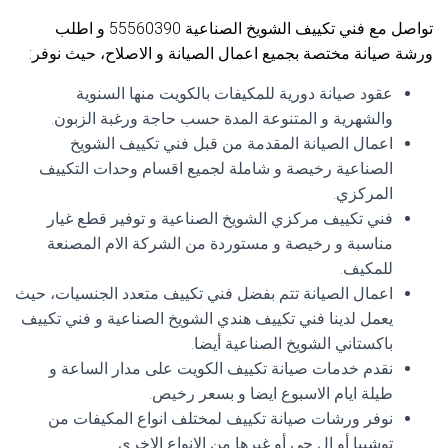
تواصل مع فني تكييف الشويخ الصناعية 55560390 و اطلب
ورشة صيانة مختصة بجميع اعمال الصيانة و الاصلاح، حيث نوفر:
عقود صيانة دورية للمكيفات بالكويت منها السنوية
والشهرية و المتنوعة المدة حسب حاجة ورغبة الزبون.
اعمال الصيانة المقدمة من قبل فني تكييف الشويخ
الصناعية رخيصة و شاملة لجميع اقسام وحدات التكييف
المركزي.
فني تكييف مركزي الشويخ الصناعية و توفير قطع غيار
مناسبة و رخيصة و مستوردة من الشركة الام المصنعة
للمكيف.
اعمال الصيانة تتم بفضل فني تكييف متعدد الجنسيات، حيث
يعمل لدينا فني تكييف هندي الشويخ الصناعية و فني تكييف
باكستاني الشويخ الصناعية أيضا.
نقدم خدمات صيانة تكييف الكويت على مدار الساعة و
طيلة ايام الاسبوع ايضا و بسعر رخيص.
نوفر ورشات صيانة تكييف لمختلف انواع المكيفات من
توشيبا أو ال جي أو غيرها من الانواع الاخرى.