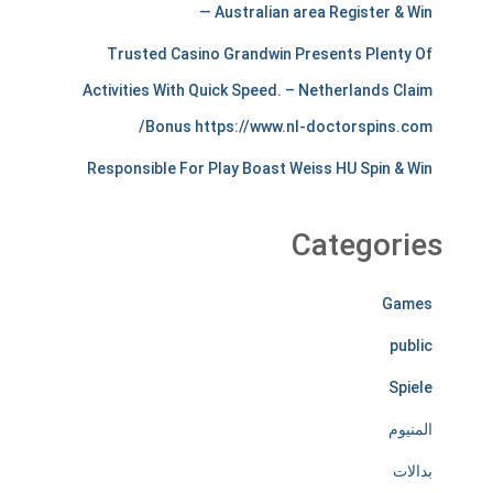
a
— Australian area Register & Win
n
Trusted Casino Grandwin Presents Plenty Of
Activities With Quick Speed. – Netherlands Claim
t
Bonus https://www.nl-doctorspins.com/
s
Responsible For Play Boast Weiss HU Spin & Win
t
i
Categories
r
e
Games
l
public
e
Spiele
s
المنيوم
s
بدالات