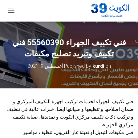
ت
ب
د
ي
ل
فني تكييف الجهراء 55560390 فني
ا
ل
تكييف وتبريد تصليح مكيفات
ت
ن
on
kurdi
Published by
أغسطس 9, 2021
ق
ل
فني تكييف الجهراء لخدمات تركيب اجهزة التكييف المركزي و
ضمان اصلاحها و تنظيفها و صيانتها ايضا، خبرات عالية في تنظيف
و تركيب دكات تكييف مركزي الكويت و تمديدها، صيانة تكييف
مركزي الجهراء،
فني مكيفات لتبديل أو تعبئة غاز الفريون، تنظيف مواسير