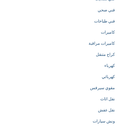
o
فني صحي
f
فني طباخات
h
كاميرات
t
كاميرات مراقبة
t
كراج متنقل
p
كهرباء
s
كهربائي
:
مقوي سيرفس
/
نقل اثاث
/
نقل عفش
w
ونش سيارات