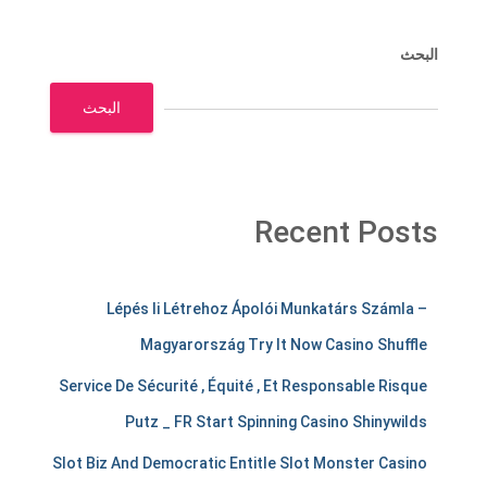
البحث
البحث
Recent Posts
m
Lépés Ii Létrehoz Ápolói Munkatárs Számla –
e
Magyarország Try It Now Casino Shuffle
r
Service De Sécurité , Équité , Et Responsable Risque
c
Putz _ FR Start Spinning Casino Shinywilds
h
Slot Biz And Democratic Entitle Slot Monster Casino