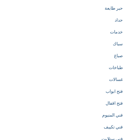
o
حبر طابعة
t
حداد
h
خدمات
e
سباك
c
صباغ
r
طباخات
e
غسالات
a
فتح ابواب
t
فتح اقفال
i
فني المنيوم
o
فني تكييف
n
فني ستلايت