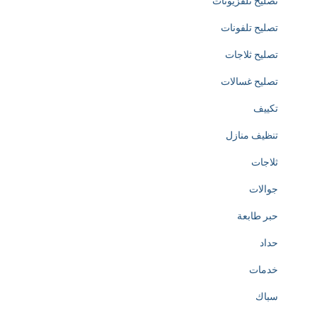
تصليح تلفزيونات
i
تصليح تلفونات
c
تصليح ثلاجات
a
تصليح غسالات
t
تكييف
e
تنظيف منازل
d
ثلاجات
t
جوالات
o
حبر طابعة
t
حداد
h
خدمات
e
سباك
c