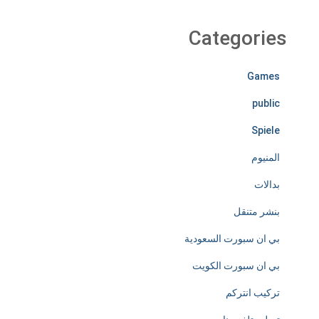
i
r
Categories
e
Games
l
public
e
Spiele
s
المنيوم
s
بدالات
l
بنشر متنقل
y
بي ان سبورت السعودية
d
بي ان سبورت الكويت
e
تركيب انتركم
d