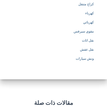
كراج متنقل
p
كهرباء
s
كهربائي
:
مقوي سيرفس
/
نقل اثاث
/
نقل عفش
w
ونش سيارات
w
w
.
s
o
مقالات ذات صلة
c