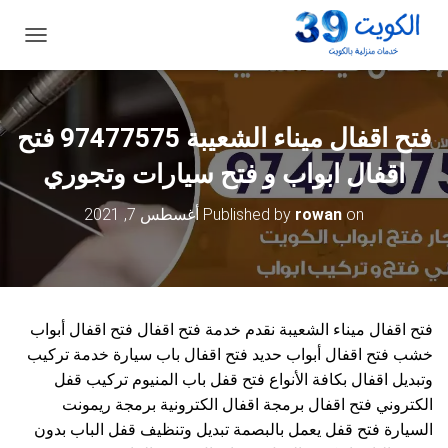
ت
ب
د
ي
ل
فتح اقفال ميناء الشعيبة 97477575 فتح
ا
ل
اقفال ابواب و فتح سيارات وتجوري
ت
ن
on
rowan
Published by
أغسطس 7, 2021
ق
ل
فتح اقفال ميناء الشعيبة نقدم خدمة فتح اقفال فتح اقفال أبواب
خشب فتح اقفال أبواب حديد فتح اقفال باب سيارة خدمة تركيب
وتبديل اقفال بكافة الأنواع فتح قفل باب المنيوم تركيب قفل
الكتروني فتح اقفال برمجة اقفال الكترونية برمجة ريمونت
السيارة فتح قفل يعمل بالبصمة تبديل وتنظيف قفل الباب بدون