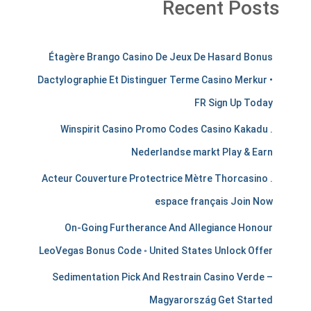
Recent Posts
m
Étagère Brango Casino De Jeux De Hasard Bonus
e
Dactylographie Et Distinguer Terme Casino Merkur •
r
FR Sign Up Today
c
Winspirit Casino Promo Codes Casino Kakadu .
h
Nederlandse markt Play & Earn
a
Acteur Couverture Protectrice Mètre Thorcasino .
espace français Join Now
n
On-Going Furtherance And Allegiance Honour
t
LeoVegas Bonus Code ◦ United States Unlock Offer
s
Sedimentation Pick And Restrain Casino Verde –
t
Magyarország Get Started