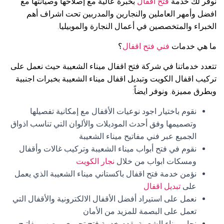
نوفر لك خدمة
فتح اقفال
بخبرة عالية مع إصلاحها وصيانتها مع
افضل وأمهر العاملين والنجارين والمدربين تحت اشراف أهم
الخبراء والمتخصصين في أعمال النجارة والموبيليا.
ما هي خدمات
فني فتح اقفال
؟
تتعدد خدماتنا في شركة فتح اقفال ميناء الشعيبة حيث نعمل على
تركيب اقفال الكويت وتبديل اقفال ميناء الشعيبة بخبرات اجنبية
وبطرق مميزة. ونوفر ايضاً:
نقوم باختيار اجود نوعيات الأقفال مع إمكانية تفصيلها
وتصميمها وفق أحدث الموديلات والألوان التي تناسب اذواق
الجميع عبر فني مفاتيح ميناء الشعيبة
نقوم في فتح أبواب ميناء الشعيبة وتركيب غالات وأقفال
ومسكات ابواب من خلال
نجار الكويت
نؤمن خدمة فتح اقفال باكستاني ميناء الشعيبة الذي يعمل
على
تبديل اقفال
نعمل على استيراد أفضل الأقفال الالكترونية والأقفال التي
تعمل على البصمة للمزيد من الأمان
نجار ميناء الشعيبة يقدم خدمة فتج تجوري و صب مفاتيح