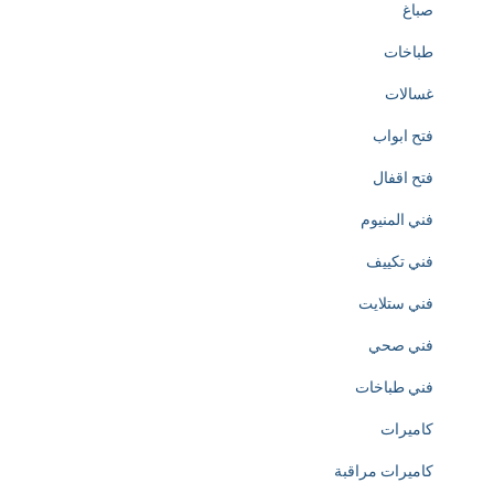
صباغ
r
طباخات
e
غسالات
a
فتح ابواب
t
فتح اقفال
i
فني المنيوم
o
فني تكييف
n
فني ستلايت
o
فني صحي
f
فني طباخات
h
كاميرات
t
كاميرات مراقبة
t