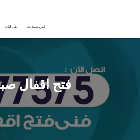
فني ستلايت
نقل اثاث