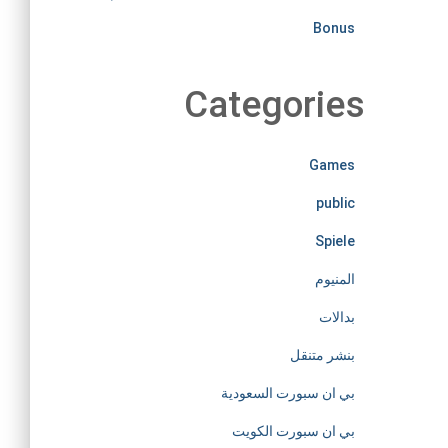
i
Bonus
r
Categories
e
l
Games
public
e
Spiele
s
المنيوم
s
بدالات
بنشر متنقل
l
بي ان سبورت السعودية
y
بي ان سبورت الكويت