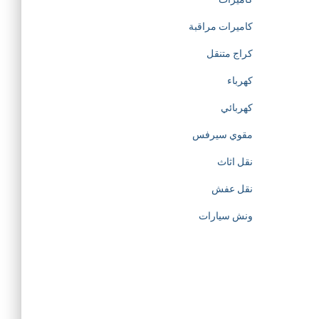
t
كاميرات مراقبة
كراج متنقل
i
كهرباء
o
كهربائي
مقوي سيرفس
n
نقل اثاث
o
نقل عفش
f
ونش سيارات
h
t