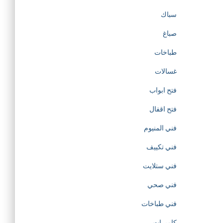
t
سباك
صباغ
o
طباخات
t
غسالات
h
فتح ابواب
فتح اقفال
e
فني المنيوم
c
فني تكييف
r
فني ستلايت
فني صحي
e
فني طباخات
a
كاميرات