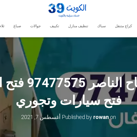
كراج متنقل
سباك
تنظيف منازل
تكييف
جوالات
صباغ
ثلا
فتح اقفال صباح
فتح سيارات وتجوري
on
rowan
Published by
أغسطس 7, 2021