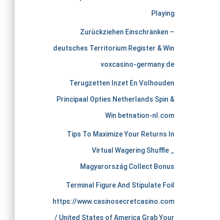
e
Playing
r
Zurückziehen Einschränken –
c
deutsches Territorium Register & Win
voxcasino-germany.de
h
Terugzetten Inzet En Volhouden
a
Principaal Opties Netherlands Spin &
Win betnation-nl.com
n
Tips To Maximize Your Returns In
t
Virtual Wagering Shuffle _
Magyarország Collect Bonus
s
Terminal Figure And Stipulate Foil
t
https://www.casinosecretcasino.com
/ United States of America Grab Your