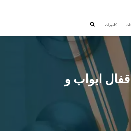
جات
كاميرات
 الناصر 97477575 فتح اقفال ابواب و