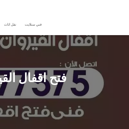
فني ستلايت
نقل اثاث