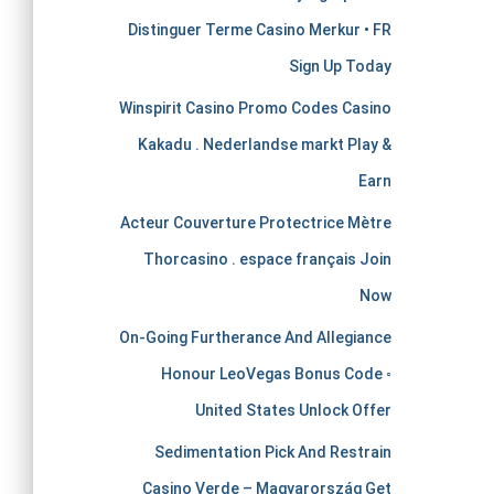
e
Distinguer Terme Casino Merkur • FR
r
Sign Up Today
c
Winspirit Casino Promo Codes Casino
Kakadu . Nederlandse markt Play &
h
Earn
a
Acteur Couverture Protectrice Mètre
Thorcasino . espace français Join
n
Now
t
On-Going Furtherance And Allegiance
Honour LeoVegas Bonus Code ◦
s
United States Unlock Offer
t
Sedimentation Pick And Restrain
Casino Verde – Magyarország Get