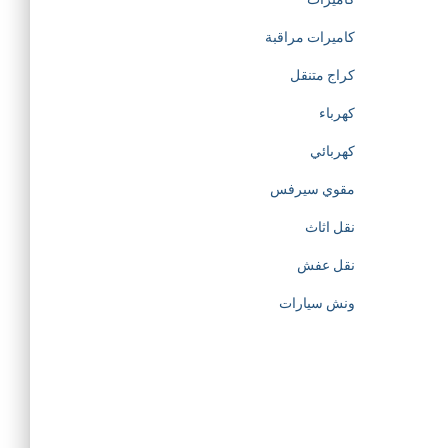
t
كاميرات مراقبة
كراج متنقل
i
كهرباء
o
كهربائي
مقوي سيرفس
n
نقل اثاث
o
نقل عفش
f
ونش سيارات
h
t