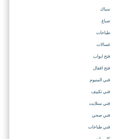
t
سباك
صباغ
o
طباخات
t
غسالات
h
فتح ابواب
فتح اقفال
e
فني المنيوم
c
فني تكييف
r
فني ستلايت
فني صحي
e
فني طباخات
a
كاميرات