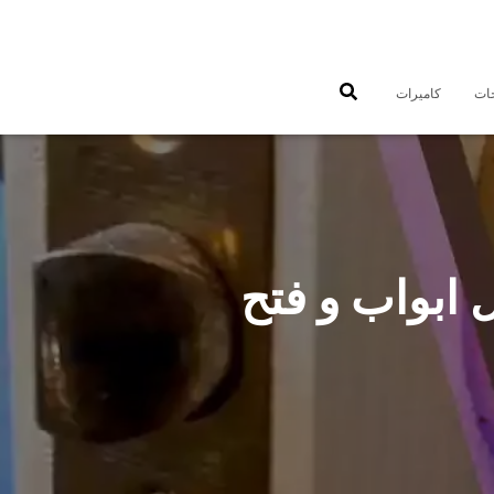
جات
كاميرات
9747757 فتح اقفال ابواب و فتح