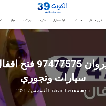
كراج متنقل
سباك
تنظيف منازل
تكييف
جوالات
صباغ
ثلا
فتح اقفال القيروان 5
سيارات وتجوري
on
rowan
Published by
أغسطس 7, 2021