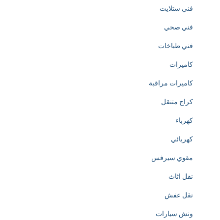
n
فني ستلايت
o
فني صحي
f
فني طباخات
h
كاميرات
t
كاميرات مراقبة
t
كراج متنقل
p
كهرباء
s
كهربائي
:
مقوي سيرفس
/
نقل اثاث
/
نقل عفش
w
ونش سيارات