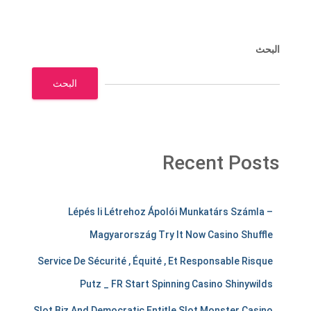
البحث
البحث
Recent Posts
m
Lépés Ii Létrehoz Ápolói Munkatárs Számla –
e
Magyarország Try It Now Casino Shuffle
r
Service De Sécurité , Équité , Et Responsable Risque
c
Putz _ FR Start Spinning Casino Shinywilds
h
Slot Biz And Democratic Entitle Slot Monster Casino