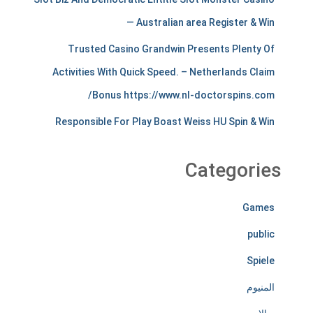
a
— Australian area Register & Win
n
Trusted Casino Grandwin Presents Plenty Of
Activities With Quick Speed. – Netherlands Claim
t
Bonus https://www.nl-doctorspins.com/
s
Responsible For Play Boast Weiss HU Spin & Win
t
i
Categories
r
e
Games
l
public
e
Spiele
s
المنيوم