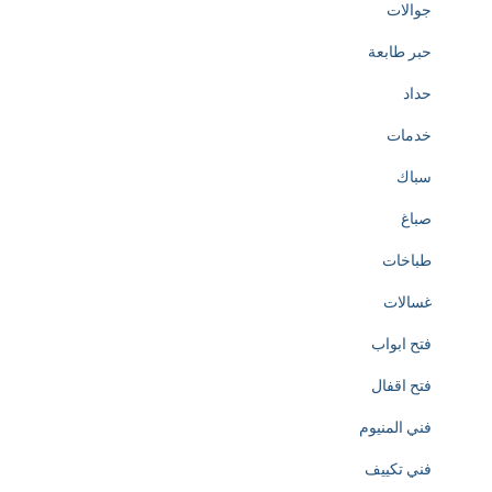
t
جوالات
o
حبر طابعة
t
حداد
h
خدمات
e
سباك
c
صباغ
r
طباخات
e
غسالات
a
فتح ابواب
t
فتح اقفال
i
فني المنيوم
o
فني تكييف