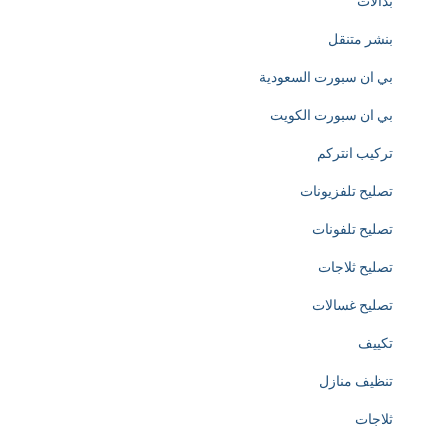
s
بدالات
l
بنشر متنقل
y
بي ان سبورت السعودية
d
بي ان سبورت الكويت
e
تركيب انتركم
d
تصليح تلفزيونات
i
تصليح تلفونات
c
تصليح ثلاجات
a
تصليح غسالات
t
تكييف
e
تنظيف منازل
d
ثلاجات