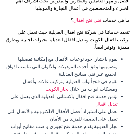
افضل وأمهر العاملين والنجارين والمدربين تحت اشراف أهم
الخبراء والمتخصصين في أعمال النجارة والموبيليا.
ما هي خدمات
فني فتح اقفال
؟
تتعدد خدماتنا في شركة فتح اقفال العديلية حيث نعمل على
تركيب اقفال الكويت وتبديل اقفال العديلية بخبرات اجنبية وبطرق
مميزة. ونوفر ايضاً:
نقوم باختيار اجود نوعيات الأقفال مع إمكانية تفصيلها
وتصميمها وفق أحدث الموديلات والألوان التي تناسب اذواق
الجميع عبر فني مفاتيح العديلية
نقوم في فتح أبواب العديلية وتركيب غالات وأقفال
ومسكات ابواب من خلال
نجار الكويت
نؤمن خدمة فتح اقفال باكستاني العديلية الذي يعمل على
تبديل اقفال
نعمل على استيراد أفضل الأقفال الالكترونية والأقفال التي
تعمل على البصمة للمزيد من الأمان
نجار العديلية يقدم خدمة فتج تجوري و صب مفاتيح أبواب
حديد والمنيوم و اعمال تركيب اقفال عبر رقم نجار فتح