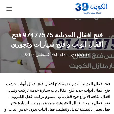
ت
ب
د
ي
ل
فتح اقفال العديلية 97477575 فتح
ا
ل
اقفال ابواب و فتح سيارات وتجوري
ت
ن
on
rowan
Published by
أغسطس 7, 2021
ق
ل
فتح اقفال العديلية نقدم خدمة فتح اقفال فتح اقفال أبواب خشب
فتح اقفال أبواب حديد فتح اقفال باب سيارة خدمة تركيب وتبديل
اقفال بكافة الأنواع فتح قفل باب المنيوم تركيب قفل الكتروني
فتح اقفال برمجة اقفال الكترونية برمجة ريمونت السيارة فتح
قفل يعمل بالبصمة تبديل وتنظيف قفل الباب بدون خدش الباب او