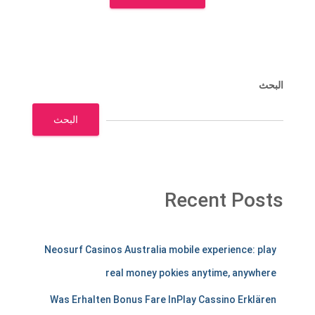
البحث
البحث
Recent Posts
m
Neosurf Casinos Australia mobile experience: play
e
real money pokies anytime, anywhere
r
Was Erhalten Bonus Fare InPlay Cassino Erklären