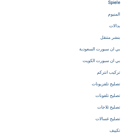
Spiele
s
المنيوم
s
بدالات
l
بنشر متنقل
y
بي ان سبورت السعودية
d
بي ان سبورت الكويت
e
تركيب انتركم
d
تصليح تلفزيونات
i
تصليح تلفونات
c
تصليح ثلاجات
a
تصليح غسالات
t
تكييف
e