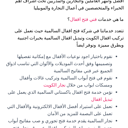
افضل وأمهر العاملين والنجارين والمدربين تحت اشراف أهم
الخبراء والمتخصصين في أعمال النجارة والموبيليا.
ما هي خدمات
فني فتح اقفال
؟
تتعدد خدماتنا في شركة فتح اقفال السالمية حيث نعمل على
تركيب اقفال الكويت وتبديل اقفال السالمية بخبرات اجنبية
وبطرق مميزة. ونوفر ايضاً:
نقوم باختيار اجود نوعيات الأقفال مع إمكانية تفصيلها
وتصميمها وفق أحدث الموديلات والألوان التي تناسب اذواق
الجميع عبر فني مفاتيح السالمية
نقوم في فتح أبواب السالمية وتركيب غالات وأقفال
ومسكات ابواب من خلال
نجار الكويت
نؤمن خدمة فتح اقفال باكستاني السالمية الذي يعمل على
تبديل اقفال
نعمل على استيراد أفضل الأقفال الالكترونية والأقفال التي
تعمل على البصمة للمزيد من الأمان
نجار السالمية يقدم خدمة فتج تجوري و صب مفاتيح أبواب
حديد والمنيوم و اعمال تركيب اقفال عبر رقم نجار فتح