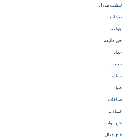
تنظيف منازل
d
ثلاجات
t
جوالات
o
حبر طابعة
t
حداد
h
خدمات
e
سباك
c
صباغ
r
طباخات
e
غسالات
a
فتح ابواب
t
فتح اقفال
i