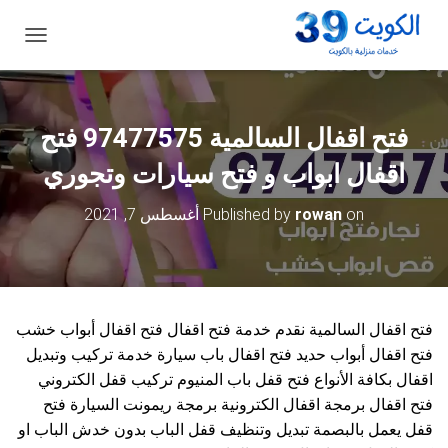
ت
ب
د
ي
ل
فتح اقفال السالمية 97477575 فتح
ا
ل
اقفال ابواب و فتح سيارات وتجوري
ت
ن
on
rowan
Published by
أغسطس 7, 2021
ق
ل
فتح اقفال السالمية نقدم خدمة فتح اقفال فتح اقفال أبواب خشب
فتح اقفال أبواب حديد فتح اقفال باب سيارة خدمة تركيب وتبديل
اقفال بكافة الأنواع فتح قفل باب المنيوم تركيب قفل الكتروني
فتح اقفال برمجة اقفال الكترونية برمجة ريمونت السيارة فتح
قفل يعمل بالبصمة تبديل وتنظيف قفل الباب بدون خدش الباب او