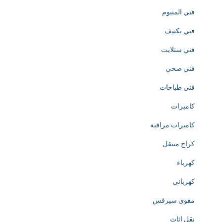
فني المنيوم
o
فني تكييف
n
فني ستلايت
o
فني صحي
f
فني طباخات
h
كاميرات
t
كاميرات مراقبة
t
كراج متنقل
p
كهرباء
s
كهربائي
:
مقوي سيرفس
/
نقل اثاث