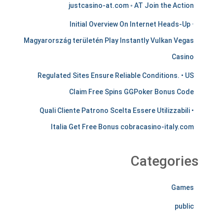
c
justcasino-at.com ◦ AT Join the Action
h
Initial Overview On Internet Heads-Up ·
a
Magyarország területén Play Instantly Vulkan Vegas
Casino
n
Regulated Sites Ensure Reliable Conditions. • US
t
Claim Free Spins GGPoker Bonus Code
s
Quali Cliente Patrono Scelta Essere Utilizzabili •
t
Italia Get Free Bonus cobracasino-italy.com
i
r
Categories
e
Games
l
public
e