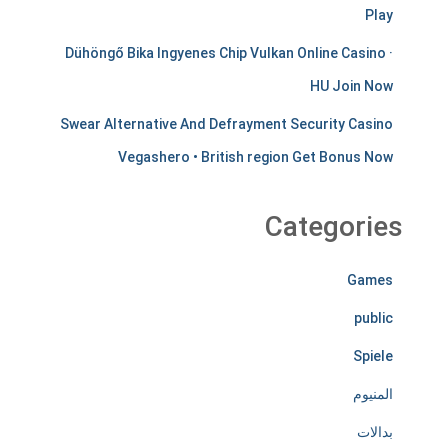
Play
s
Dühöngő Bika Ingyenes Chip Vulkan Online Casino ·
t
HU Join Now
i
Swear Alternative And Defrayment Security Casino
r
Vegashero • British region Get Bonus Now
e
l
Categories
e
Games
s
public
s
Spiele
l
المنيوم
y
بدالات