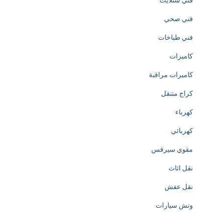
فني ستلايت
h
فني صحي
t
فني طباخات
t
كاميرات
p
كاميرات مراقبة
s
كراج متنقل
:
كهرباء
/
كهربائي
/
مقوي سيرفس
w
نقل اثاث
w
نقل عفش
w
ونش سيارات
.