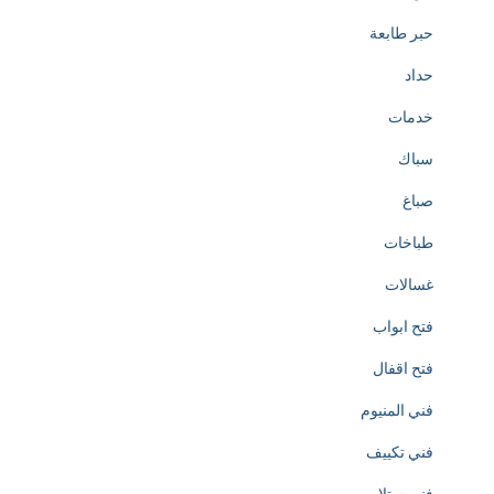
h
حبر طابعة
e
حداد
c
خدمات
r
سباك
e
صباغ
a
طباخات
t
غسالات
i
فتح ابواب
o
فتح اقفال
n
فني المنيوم
o
فني تكييف
f