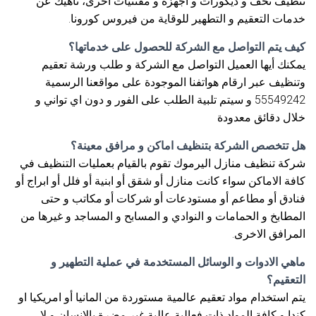
تنظيف تحف و ديكورات و اجهزة و مقتنيات اخرى، ناهيك عن
خدمات التعقيم و التطهير للوقاية من فيروس كورونا.
كيف يتم التواصل مع الشركة للحصول على خدماتها؟
يمكنك أيها العميل التواصل مع الشركة و طلب ورشة تعقيم
وتنظيف عبر ارقام هواتفنا الموجودة على مواقعنا الرسمية
55549242 و سيتم تلبية الطلب على الفور و دون اي تواني و
خلال دقائق معدودة
هل تتخصص الشركة بتنظيف اماكن و مرافق معينة؟
شركة تنظيف منازل اليرموك تقوم بالقيام بعمليات التنظيف في
كافة الاماكن سواء كانت منازل أو شقق أو ابنية أو فلل أو ابراج أو
فنادق أو مطاعم أو مستودعات أو شركات أو مكاتب و حتى
المطابخ و الحمامات و النوادي و المسابح و المساجد و غيرها من
المرافق الاخرى.
ماهي الادوات و الوسائل المستخدمة في عملية التطهير و
التعقيم؟
يتم استخدام مواد تعقيم عالمية مستوردة من المانيا أو امريكيا او
كندا و كافة المواد ذات فعالية عالية غير مضرة بالإنسان و لا