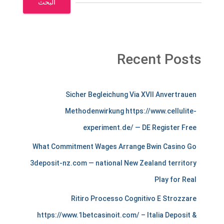
البحث
Recent Posts
m
Sicher Begleichung Via XVII Anvertrauen
e
Methodenwirkung https://www.cellulite-
r
experiment.de/ — DE Register Free
c
What Commitment Wages Arrange Bwin Casino Go
h
3deposit-nz.com — national New Zealand territory
Play for Real
a
Ritiro Processo Cognitivo E Strozzare
n
https://www.1betcasinoit.com/ – Italia Deposit &
t