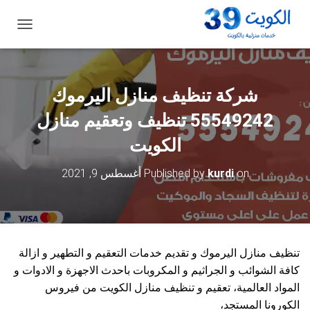
ت
ب
د
ي
ل
شركة تنظيف منازل اليرموك
ا
ل
55549242 تنظيف وتعقيم منازل
ت
ن
الكويت
ق
ل
on
kurdi
Published by
أغسطس 9, 2021
تنظيف منازل اليرموك و تقديم خدمات التعقيم و التطهير و ازالة
كافة الشوائب و الجراثيم و المكروبات باحدث الاجهزة و الادوات و
المواد العالمية، تعقيم و تنظيف منازل الكويت من فيروس
الكورونا المستجد،