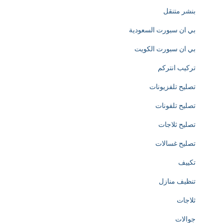
d
بنشر متنقل
e
بي ان سبورت السعودية
d
بي ان سبورت الكويت
i
تركيب انتركم
c
تصليح تلفزيونات
a
تصليح تلفونات
t
تصليح ثلاجات
e
تصليح غسالات
d
تكييف
t
تنظيف منازل
o
ثلاجات
t
جوالات