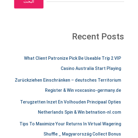
البحث
Recent Posts
m
What Client Patronize Pick Be Useable Trip 2 VIP
e
Casino Australia Start Playing
r
Zurückziehen Einschränken – deutsches Territorium
c
Register & Win voxcasino-germany.de
h
Terugzetten Inzet En Volhouden Principaal Opties
a
Netherlands Spin & Win betnation-nl.com
n
Tips To Maximize Your Returns In Virtual Wagering
Shuffle _ Magyarország Collect Bonus
t