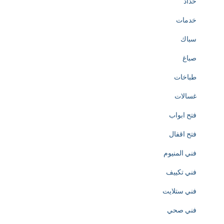
حداد
h
خدمات
e
سباك
c
صباغ
r
طباخات
e
غسالات
a
فتح ابواب
t
فتح اقفال
i
فني المنيوم
o
فني تكييف
n
فني ستلايت
o
فني صحي
f