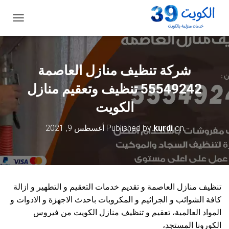
ت
ب
د
ي
ل
شركة تنظيف منازل العاصمة
ا
ل
55549242 تنظيف وتعقيم منازل
ت
ن
الكويت
ق
ل
on
kurdi
Published by
أغسطس 9, 2021
تنظيف منازل العاصمة و تقديم خدمات التعقيم و التطهير و ازالة
كافة الشوائب و الجراثيم و المكروبات باحدث الاجهزة و الادوات و
المواد العالمية، تعقيم و تنظيف منازل الكويت من فيروس
الكورونا المستجد،