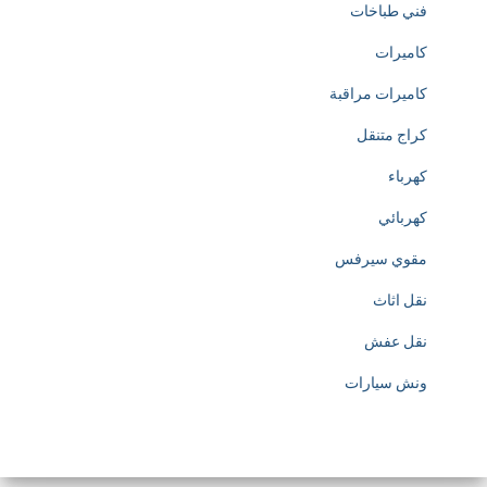
فني طباخات
h
كاميرات
t
كاميرات مراقبة
t
كراج متنقل
p
كهرباء
s
كهربائي
:
مقوي سيرفس
/
نقل اثاث
/
نقل عفش
w
ونش سيارات
w
w
.