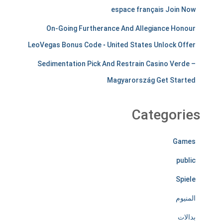
espace français Join Now
n
On-Going Furtherance And Allegiance Honour
t
LeoVegas Bonus Code ◦ United States Unlock Offer
s
Sedimentation Pick And Restrain Casino Verde –
t
Magyarország Get Started
i
r
Categories
e
Games
l
public
e
Spiele
s
المنيوم
s
بدالات
l