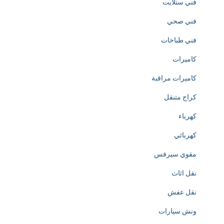
فني ستلايت
o
فني صحي
f
فني طباخات
h
كاميرات
t
كاميرات مراقبة
t
كراج متنقل
p
كهرباء
s
كهربائي
:
مقوي سيرفس
/
نقل اثاث
/
نقل عفش
w
ونش سيارات
w