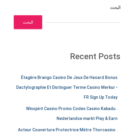
البحث
البحث
Recent Posts
m
Étagère Brango Casino De Jeux De Hasard Bonus
e
Dactylographie Et Distinguer Terme Casino Merkur •
r
FR Sign Up Today
c
Winspirit Casino Promo Codes Casino Kakadu .
h
Nederlandse markt Play & Earn
a
Acteur Couverture Protectrice Mètre Thorcasino .