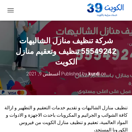
ت
ب
د
ي
ل
شركة تنظيف منازل الشاليهات
ا
ل
55549242 تنظيف وتعقيم منازل
ت
ن
الكويت
ق
ل
on
kurdi
Published by
أغسطس 9, 2021
تنظيف منازل الشاليهات و تقديم خدمات التعقيم و التطهير و ازالة
كافة الشوائب و الجراثيم و المكروبات باحدث الاجهزة و الادوات و
المواد العالمية، تعقيم و تنظيف منازل الكويت من فيروس
الكورونا المستجد،