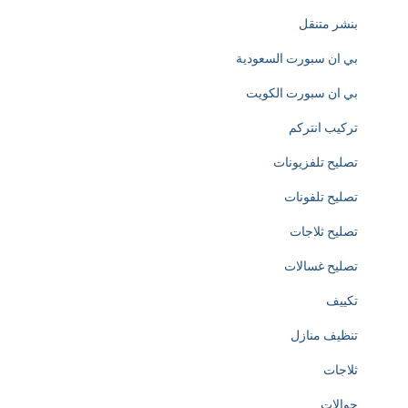
بنشر متنقل
y
بي ان سبورت السعودية
d
بي ان سبورت الكويت
e
تركيب انتركم
d
تصليح تلفزيونات
i
تصليح تلفونات
c
تصليح ثلاجات
a
تصليح غسالات
t
تكييف
e
تنظيف منازل
d
ثلاجات
t
جوالات