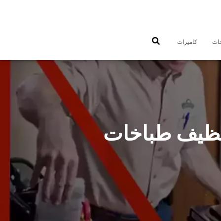
جات
كاميرات
ي طباخات الضباعية 50301080 تنظيف طباخات