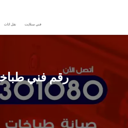
فني ستلايت
نقل اثاث