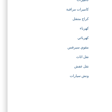
t
كاميرات مراقبة
كراج متنقل
i
كهرباء
o
كهربائي
مقوي سيرفس
n
نقل اثاث
o
نقل عفش
f
ونش سيارات
h
t