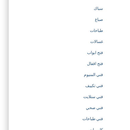
t
سباك
صباغ
o
طباخات
t
غسالات
h
فتح ابواب
فتح اقفال
e
فني المنيوم
c
فني تكييف
r
فني ستلايت
فني صحي
e
فني طباخات
a
كاميرات