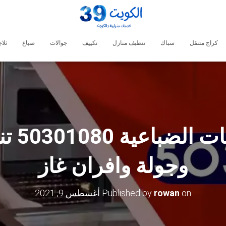
كراج متنقل
سباك
تنظيف منازل
تكييف
جوالات
صباغ
ثلا
رقم فن
وجولة وافران غاز
on
rowan
Published by
أغسطس 9, 2021