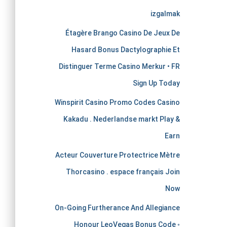
e
izgalmak
r
Étagère Brango Casino De Jeux De
c
Hasard Bonus Dactylographie Et
Distinguer Terme Casino Merkur • FR
h
Sign Up Today
a
Winspirit Casino Promo Codes Casino
Kakadu . Nederlandse markt Play &
n
Earn
t
Acteur Couverture Protectrice Mètre
Thorcasino . espace français Join
s
Now
t
On-Going Furtherance And Allegiance
Honour LeoVegas Bonus Code ◦