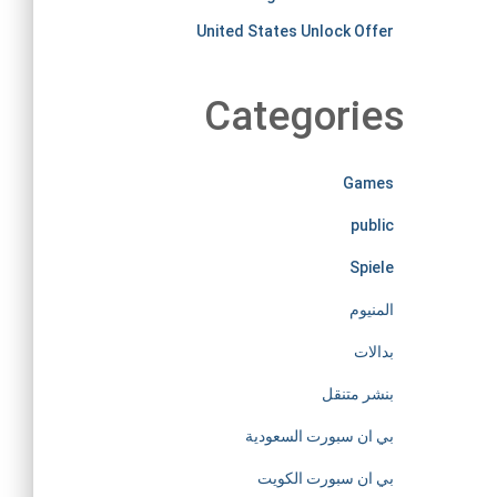
i
United States Unlock Offer
r
Categories
e
l
Games
public
e
Spiele
s
المنيوم
s
بدالات
بنشر متنقل
l
بي ان سبورت السعودية
y
بي ان سبورت الكويت