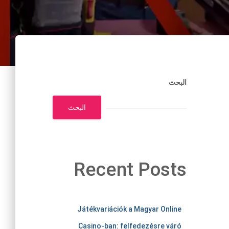
البحث
البحث
Recent Posts
m
Játékvariációk a Magyar Online
Casino-ban: felfedezésre váró