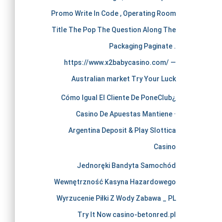
e
Promo Write In Code , Operating Room
r
Title The Pop The Question Along The
Packaging Paginate .
c
https://www.x2babycasino.com/ —
h
Australian market Try Your Luck
¿Cómo Igual El Cliente De PoneClub
a
Casino De Apuestas Mantiene ·
n
Argentina Deposit & Play Slottica
Casino
t
Jednoręki Bandyta Samochód
s
Wewnętrzność Kasyna Hazardowego
Wyrzucenie Piłki Z Wody Zabawa _ PL
t
Try It Now casino-betonred.pl