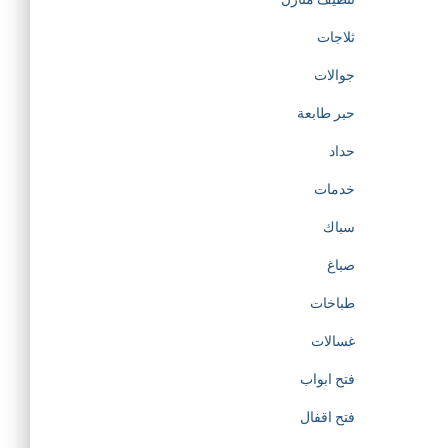
t
ثلاجات
جوالات
o
حبر طابعة
t
حداد
h
خدمات
سباك
e
صباغ
c
طباخات
r
غسالات
فتح ابواب
e
فتح اقفال
a