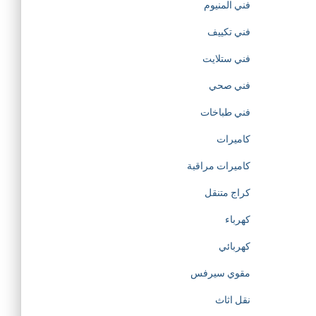
فني المنيوم
t
فني تكييف
فني ستلايت
i
فني صحي
o
فني طباخات
n
كاميرات
كاميرات مراقبة
o
كراج متنقل
f
كهرباء
h
كهربائي
مقوي سيرفس
t
نقل اثاث