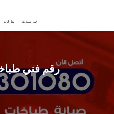
فني ستلايت
نقل اثاث