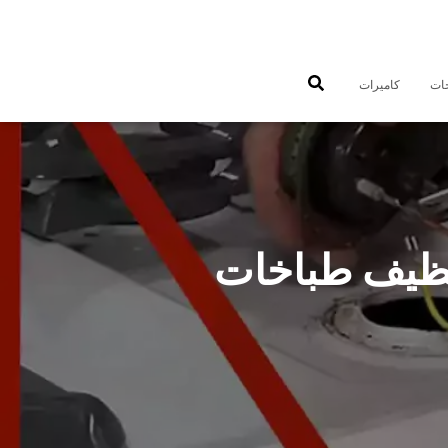
جات
كاميرات
 طباخات الاندلس 50301080 تنظيف طباخات