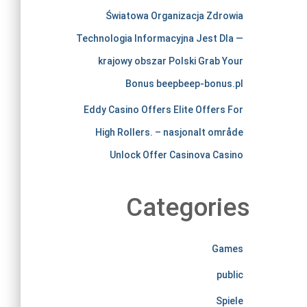
i
Światowa Organizacja Zdrowia
r
Technologia Informacyjna Jest Dla —
krajowy obszar Polski Grab Your
e
Bonus beepbeep-bonus.pl
l
Eddy Casino Offers Elite Offers For
High Rollers. – nasjonalt område
e
Unlock Offer Casinova Casino
s
Categories
s
l
Games
public
y
Spiele