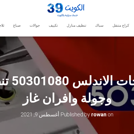
كراج متنقل
سباك
تنظيف منازل
تكييف
جوالات
صباغ
ثلا
رقم فني
وجولة وافران غاز
on
rowan
Published by
أغسطس 9, 2021