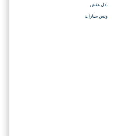
t
نقل عفش
p
ونش سيارات
s
:
/
/
w
w
w