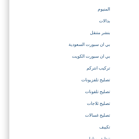
d
المنيوم
e
بدالات
بنشر متنقل
d
بي ان سبورت السعودية
i
بي ان سبورت الكويت
c
تركيب انتركم
تصليح تلفزيونات
a
تصليح تلفونات
t
تصليح ثلاجات
تصليح غسالات
e
تكييف
d
تنظيف منازل