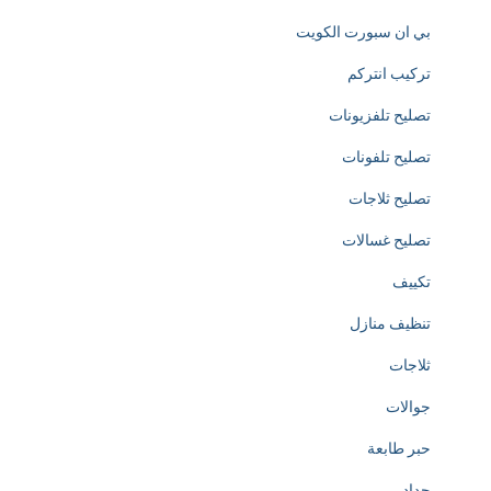
بي ان سبورت الكويت
e
تركيب انتركم
d
تصليح تلفزيونات
i
تصليح تلفونات
c
تصليح ثلاجات
a
تصليح غسالات
t
تكييف
e
تنظيف منازل
d
ثلاجات
t
جوالات
o
حبر طابعة
t
حداد