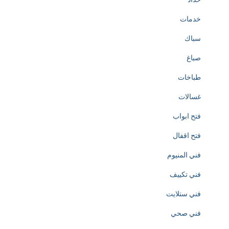
h
خدمات
e
سباك
c
صباغ
r
طباخات
e
غسالات
a
فتح ابواب
t
فتح اقفال
i
فني المنيوم
o
فني تكييف
n
فني ستلايت
o
فني صحي
f