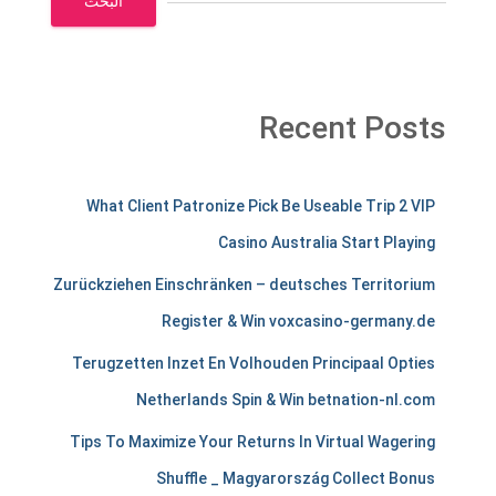
البحث
Recent Posts
m
What Client Patronize Pick Be Useable Trip 2 VIP
e
Casino Australia Start Playing
r
Zurückziehen Einschränken – deutsches Territorium
c
Register & Win voxcasino-germany.de
h
Terugzetten Inzet En Volhouden Principaal Opties
a
Netherlands Spin & Win betnation-nl.com
n
Tips To Maximize Your Returns In Virtual Wagering
Shuffle _ Magyarország Collect Bonus
t