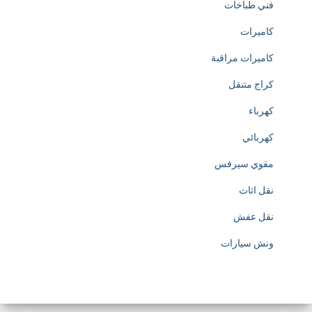
فني طباخات
h
كاميرات
t
كاميرات مراقبة
t
كراج متنقل
p
كهرباء
s
كهربائي
:
مقوي سيرفس
/
نقل اثاث
/
نقل عفش
w
ونش سيارات
w
w
.