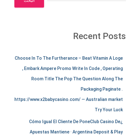
البحث
Recent Posts
m
Choose In To The Furtherance – Beat Vitamin A Loge
e
, Embark Ampere Promo Write In Code , Operating
r
Room Title The Pop The Question Along The
c
Packaging Paginate .
https://www.x2babycasino.com/ — Australian market
h
Try Your Luck
a
¿Cómo Igual El Cliente De PoneClub Casino De
n
Apuestas Mantiene · Argentina Deposit & Play
t