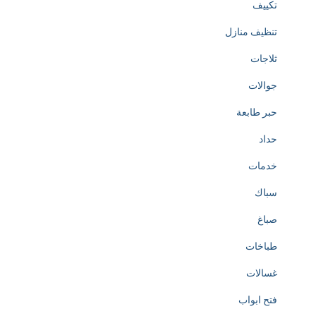
h
تكييف
e
تنظيف منازل
c
ثلاجات
r
جوالات
e
حبر طابعة
a
حداد
t
خدمات
i
سباك
o
صباغ
n
طباخات
o
غسالات
f
فتح ابواب