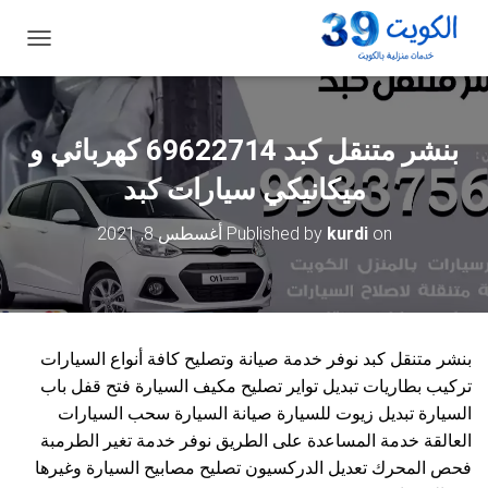
ت
ب
د
ي
ل
بنشر متنقل كبد 69622714‬ كهربائي و
ا
ل
ميكانيكي سيارات كبد
ت
ن
on
kurdi
Published by
أغسطس 8, 2021
ق
ل
بنشر متنقل كبد نوفر خدمة صيانة وتصليح كافة أنواع السيارات
تركيب بطاريات تبديل تواير تصليح مكيف السيارة فتح قفل باب
السيارة تبديل زيوت للسيارة صيانة السيارة سحب السيارات
العالقة خدمة المساعدة على الطريق نوفر خدمة تغير الطرمبة
فحص المحرك تعديل الدركسيون تصليح مصابيح السيارة وغيرها