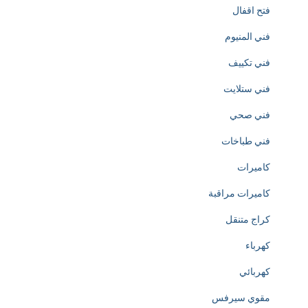
h
فتح اقفال
t
فني المنيوم
t
فني تكييف
p
فني ستلايت
s
فني صحي
:
فني طباخات
/
كاميرات
/
كاميرات مراقبة
w
كراج متنقل
w
كهرباء
w
كهربائي
.
مقوي سيرفس