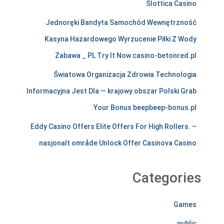
Slottica Casino
s
Jednoręki Bandyta Samochód Wewnętrzność
t
Kasyna Hazardowego Wyrzucenie Piłki Z Wody
i
Zabawa _ PL Try It Now casino-betonred.pl
r
Światowa Organizacja Zdrowia Technologia
e
Informacyjna Jest Dla — krajowy obszar Polski Grab
l
Your Bonus beepbeep-bonus.pl
e
Eddy Casino Offers Elite Offers For High Rollers. –
nasjonalt område Unlock Offer Casinova Casino
s
s
Categories
l
y
Games
d
public