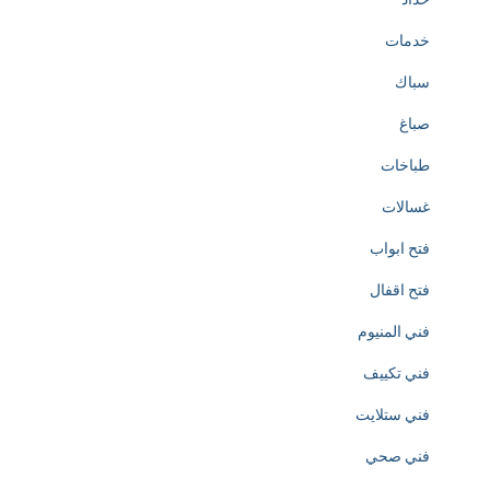
h
خدمات
e
سباك
c
صباغ
r
طباخات
e
غسالات
a
فتح ابواب
t
فتح اقفال
i
فني المنيوم
o
فني تكييف
n
فني ستلايت
o
فني صحي
f