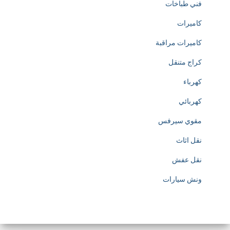
فني طباخات
h
كاميرات
t
كاميرات مراقبة
t
كراج متنقل
p
كهرباء
s
كهربائي
:
مقوي سيرفس
/
نقل اثاث
/
نقل عفش
w
ونش سيارات
w
w
.