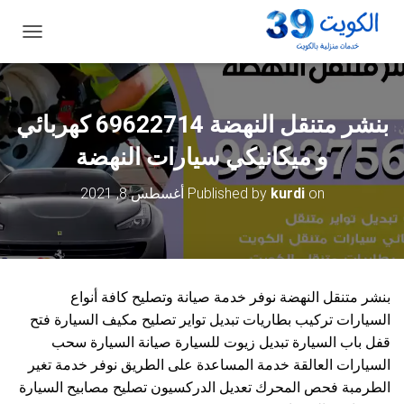
ت
ب
د
ي
ل
بنشر متنقل النهضة 69622714‬ كهربائي
ا
ل
و ميكانيكي سيارات النهضة
ت
ن
on
kurdi
Published by
أغسطس 8, 2021
ق
ل
بنشر متنقل النهضة نوفر خدمة صيانة وتصليح كافة أنواع
السيارات تركيب بطاريات تبديل تواير تصليح مكيف السيارة فتح
قفل باب السيارة تبديل زيوت للسيارة صيانة السيارة سحب
السيارات العالقة خدمة المساعدة على الطريق نوفر خدمة تغير
الطرمبة فحص المحرك تعديل الدركسيون تصليح مصابيح السيارة