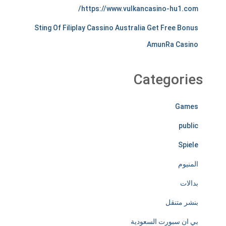
https://www.vulkancasino-hu1.com/
s
Sting Of Filiplay Cassino Australia Get Free Bonus
t
AmunRa Casino
i
r
Categories
e
Games
l
public
e
Spiele
s
المنيوم
s
بدالات
l
بنشر متنقل
y
بي ان سبورت السعودية
d