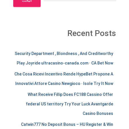
البحث
Recent Posts
m
Security Department , Blondness , And Creditworthy
e
Play Joyride ultracasino-canada.com · CA Bet Now
r
Che Cosa Ricevi Incentivo Rende HypeBet Propone A
c
Innovativi Attore Casino Newgioco · Isole Try It Now
h
What Receive Fillip Does FC188 Cassino Offer
a
federal US territory Try Your Luck Avantgarde
Casino Bonuses
n
Catwin777 No Deposit Bonus – HU Register & Win
t