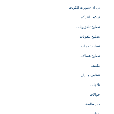
بي ان سبورت الكويت
e
تركيب انتركم
d
تصليح تلفزيونات
i
تصليح تلفونات
c
تصليح ثلاجات
a
تصليح غسالات
t
تكييف
e
تنظيف منازل
d
ثلاجات
t
جوالات
o
حبر طابعة
t
حداد