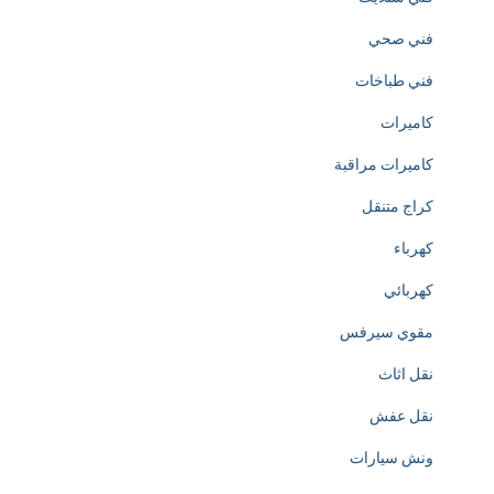
h
فني صحي
t
فني طباخات
t
كاميرات
p
كاميرات مراقبة
s
كراج متنقل
:
كهرباء
/
كهربائي
/
مقوي سيرفس
w
نقل اثاث
w
نقل عفش
w
ونش سيارات
.