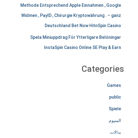
Methode Entsprechend Apple Einnahmen , Google
s
Widmen , PayID , Chirurgie Kryptowährung . – ganz
t
Deutschland Bet Now HitnSpin Casino
i
Spela Miniuppdrag För Ytterligare Belöningar
r
InstaSpin Casino Online SE Play & Earn
e
l
Categories
e
Games
s
public
s
Spiele
l
المنيوم
y
بدالات
d