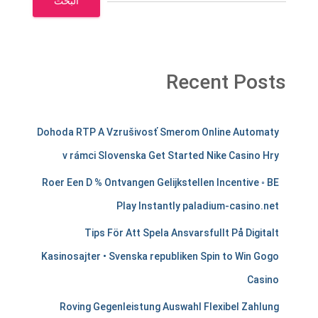
البحث
Recent Posts
m
Dohoda RTP A Vzrušivosť Smerom Online Automaty
e
v rámci Slovenska Get Started Nike Casino Hry
r
Roer Een D % Ontvangen Gelijkstellen Incentive ◦ BE
c
Play Instantly paladium-casino.net
h
Tips För Att Spela Ansvarsfullt På Digitalt
a
Kasinosajter • Svenska republiken Spin to Win Gogo
Casino
n
Roving Gegenleistung Auswahl Flexibel Zahlung
t