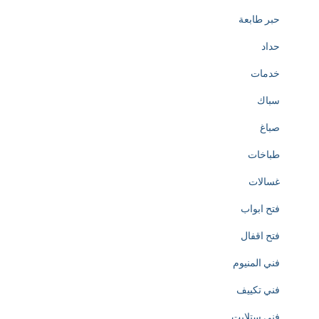
h
حبر طابعة
e
حداد
c
خدمات
r
سباك
e
صباغ
a
طباخات
t
غسالات
i
فتح ابواب
o
فتح اقفال
n
فني المنيوم
o
فني تكييف
f
فني ستلايت