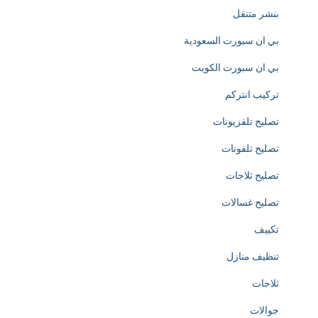
بنشر متنقل
e
بي ان سبورت السعودية
d
بي ان سبورت الكويت
i
تركيب انتركم
c
تصليح تلفزيونات
a
تصليح تلفونات
t
تصليح ثلاجات
e
تصليح غسالات
d
تكييف
t
تنظيف منازل
o
ثلاجات
t
جوالات