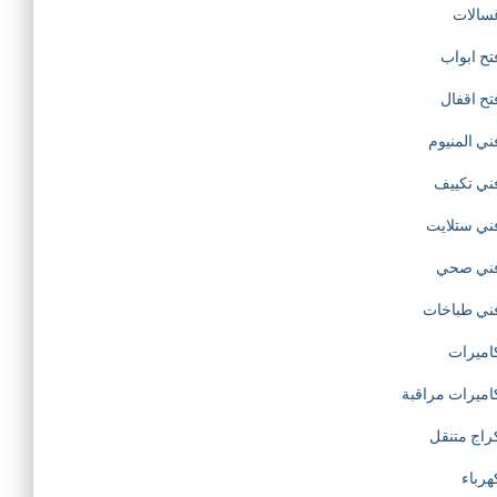
سالات
تح ابواب
تح اقفال
ني المنيوم
ني تكييف
ني ستلايت
ني صحي
ني طباخات
اميرات
اميرات مراقبة
راج متنقل
هرباء