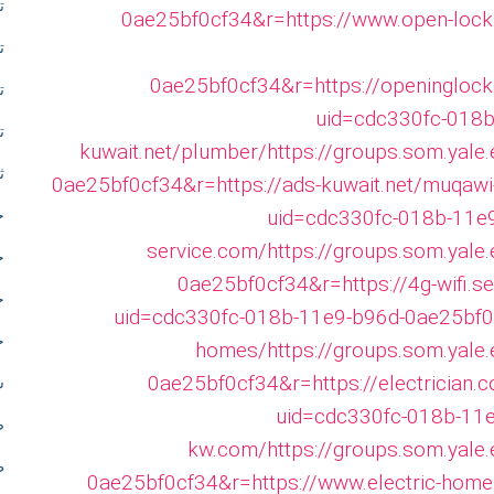
ت
0ae25bf0cf34&r=https://www.open-loc
d
ت
i
0ae25bf0cf34&r=https://openingloc
ت
uid=cdc330fc-018b
ت
c
kuwait.net/plumber/
https://groups.som.yale
ث
0ae25bf0cf34&r=https://ads-kuwait.net/muqawi-
a
uid=cdc330fc-018b-11e9
ج
t
service.com/
https://groups.som.yale
ح
0ae25bf0cf34&r=https://4g-wifi.se
ح
e
uid=cdc330fc-018b-11e9-b96d-0ae25bf0cf
خ
homes/
https://groups.som.yale
d
0ae25bf0cf34&r=https://electrician.
س
uid=cdc330fc-018b-11e9
t
ص
kw.com/
https://groups.som.yale
ط
o
0ae25bf0cf34&r=https://www.electric-hom