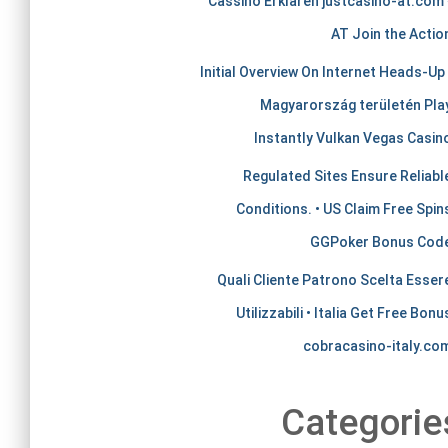
Cassino Erklären justcasino-at.com 
AT Join the Actio
Initial Overview On Internet Heads-Up 
Magyarország területén Pla
Instantly Vulkan Vegas Casin
Regulated Sites Ensure Reliabl
Conditions. • US Claim Free Spin
GGPoker Bonus Cod
Quali Cliente Patrono Scelta Esser
Utilizzabili • Italia Get Free Bonu
cobracasino-italy.co
Categorie