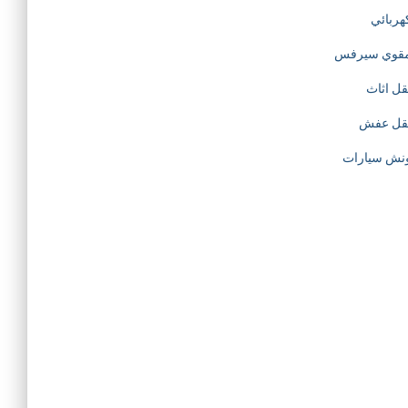
هربائي
قوي سيرفس
قل اثاث
قل عفش
نش سيارات