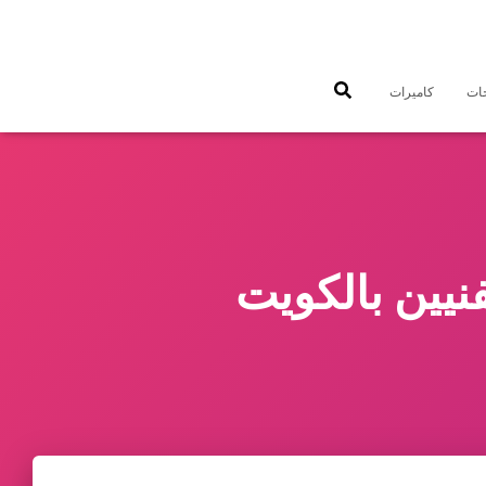
جات
كاميرات