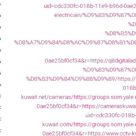
غ
uid=cdc330fc-018b-11e9-b96d-0ae2
t
electrician/%D9%83%D9%87
ف
%D
h
ف
%D8%B5%D
ف
e
%D8%A7%D9%84%D8%AC%D9%87%D8%B1%D
ف
c
0ae25bf0cf34&r=https://q8digi
ف
%D9%83%D9%87%D
r
ف
%D8%B3%D9%84%D9%88%D9%89/
https:/
ف
e
018b
kuwait.net/cameras/
https://groups.som.yale
ك
a
0ae25bf0cf34&r=https://cameraskuwa
ك
uid=cdc330fc-018b-
t
ك
kuwait.com/
https://groups.som.yale
ك
0ae25bf0cf34&r=https://www.cctv-