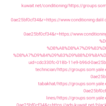
s
kuwait.net/conditioning/
https://groups.so
:
0ae25bf0cf34&r=https://www.conditioning.dalil
/
0ae25bf0cf34&r=https://www.condition
/
%D
%D8%A8%D8%A7%D9%83%D
w
%D8%A7%D9%84%D9%83%D9%88%D9%8A%D
w
uid=cdc330fc-018b-11e9-b96d-0ae25bf0
technician/
https://groups.som.yale
w
0ae25bf
tabakhat/
https://groups.som.yale
.
0ae25bf0cf
s
lines/
https://groups.som.yale
0ae25bf0cf34&r=https://ads-kuwait.net/blac