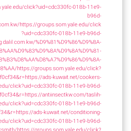
m.yale.edu/click?uid=cdc330fc-018b-11e9-
b96d-
.com.kw/
https://groups.som.yale.edu/click
?uid=cdc330fc-018b-11e9-b96d-
ing.dalil.com.kw/%D9%81%D9%86%D9%8A-
8%AA%D9%83%D9%8A%D9%8A%D9%81-
8%B3%D8%AA%D8%A7%D9%86%D9%8A-
8%AA/
https://groups.som.yale.edu/click?
cf34&r=https://ads-kuwait.net/cookers-
.edu/click?uid=cdc330fc-018b-11e9-b96d-
0cf34&r=https://antiinsectkw.com/taslih-
.edu/click?uid=cdc330fc-018b-11e9-b96d-
34&r=https://ads-kuwait.net/conditioning-
.edu/click?uid=cdc330fc-018b-11e9-b96d-
ksmith/
https://groups.som.yale.edu/click?