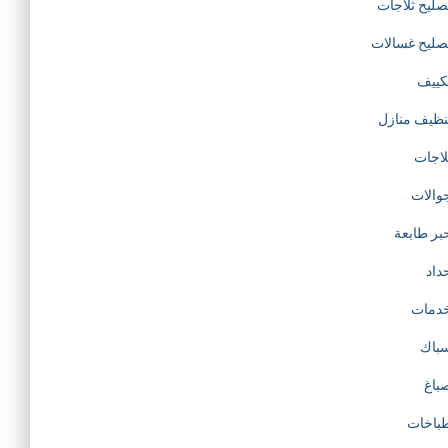
صليح ثلاجات
صليح غسالات
كييف
نظيف منازل
لاجات
والات
بر طابعة
داد
دمات
باك
باغ
باخات