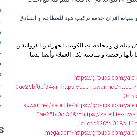
c
◦
n
h
 صيانة أفران خدمة تركيب هود للمطاعم و الفنادق
·
a
y
o
لى مدار 24 ساعة و في كل مناطق و محافظات الكويت الجهراء و الفروانية و
n
بأنها رخيصة و مناسبة لكل العملاء وأيضا لدينا
e
t
s
e
https://groups.som.yale
s
e
0ae25bf0cf34&r=https://ads-kuwait.net/
https:/
t
018b
s
kuwait.net/satellite/
https://groups.som.yale
m
i
0ae25bf0cf34&r=https://satellite-kuwai
uid=cdc330fc-018b-11e9
r
s
mega.com/
https://groups.som.yale