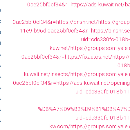
e
0ae25bf0cf34&r=https://ads-kuwait.net/b
s
l
0ae25bf0cf34&r=https://bnshr.net/
https://grou
c
11e9-b96d-0ae25bf0cf34&r=https://binshr.se
e
e
uid=cdc330fc-018b-
ا
s
kuw.net/
https://groups.som.yale
ب
0ae25bf0cf34&r=https://fixautos.net/
https:/
s
018b
ب
kuwait.net/insects/
https://groups.som.yale
ب
l
0ae25bf0cf34&r=https://ads-kuwait.net/opening
ب
uid=cdc330fc-018b-11
y
ت
d
%D8%A7%D9%82%D9%81%D8%A7%D
ت
uid=cdc330fc-018b-11
ت
e
kw.com/
https://groups.som.yale