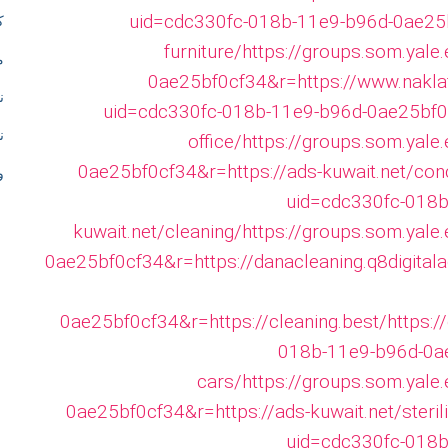
i
uid=cdc330fc-018b-11e9-b96d-0ae25bf
ك
o
furniture/
https://groups.som.yale
م
0ae25bf0cf34&r=https://www.nakla
n
ن
uid=cdc330fc-018b-11e9-b96d-0ae25bf0c
ن
office/
https://groups.som.yale
o
0ae25bf0cf34&r=https://ads-kuwait.net/con
و
f
uid=cdc330fc-018b
kuwait.net/cleaning/
https://groups.som.yale
h
0ae25bf0cf34&r=https://danacleaning.q8digital
t
0ae25bf0cf34&r=https://cleaning.best/
https:/
t
018b-11e9-b96d-0ae
cars/
https://groups.som.yale
p
0ae25bf0cf34&r=https://ads-kuwait.net/sterili
uid=cdc330fc-018b