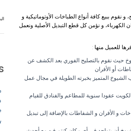
 و نقوم ببيع كافة أنواع الطباخات الأوتوماتيكية و
ال
ران الكهرباء، و نؤمن كل قطع التبديل الأصلية ونعمل
رها للعميل منها :
خ حيث نقوم بالتصليح الفوري بعد الكشف عن
s
طات أو الأفران
 الشيوخ المتميز بخبرته الطويلة في مجال عمل
m
e
كويت عقودا سنوية للمطاعم والفنادق للقيام
e
s
e
خات و الأفران و الشفاطات بالإضافة إلى تبديل
r
y
وخ أن يتواجد في أي مكان كنتم فيه مع أحدث