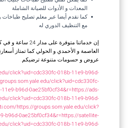
المعدات و الأدوات للصيانة الشاملة
كما نقدم أيضا عبر معلم تصليح طباخات و
مع التنظيف الدوري له
إن خدماتنا متوفرة ع
العاصمة و الأحمدي و الحولي كما تمتاز أسعارنا 
عروض و حسومات متنوعة ترضيكم.
.edu/click?uid=cdc330fc-018b-11e9-b96d-
/groups.som.yale.edu/click?uid=cdc330fc-
-11e9-b96d-0ae25bf0cf34&r=https://ads-
.edu/click?uid=cdc330fc-018b-11e9-b96d-
ti.com/
https://groups.som.yale.edu/click?
-b96d-0ae25bf0cf34&r=https://satellite-
.edu/click?uid=cdc330fc-018b-11e9-b96d-