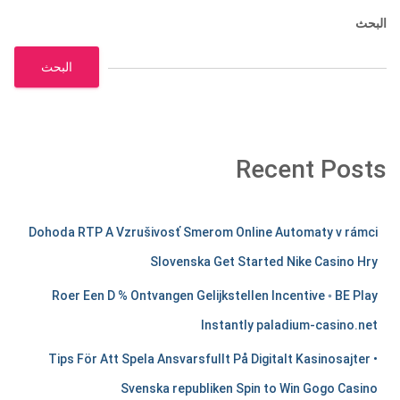
البحث
البحث
Recent Posts
m
Dohoda RTP A Vzrušivosť Smerom Online Automaty v rámci
e
Slovenska Get Started Nike Casino Hry
r
Roer Een D % Ontvangen Gelijkstellen Incentive ◦ BE Play
c
Instantly paladium-casino.net
h
Tips För Att Spela Ansvarsfullt På Digitalt Kasinosajter •
a
Svenska republiken Spin to Win Gogo Casino