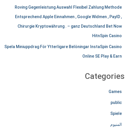
n
Roving Gegenleistung Auswahl Flexibel Zahlung Methode
Entsprechend Apple Einnahmen , Google Widmen , PayID ,
t
Chirurgie Kryptowährung . – ganz Deutschland Bet Now
s
HitnSpin Casino
t
Spela Miniuppdrag För Ytterligare Belöningar InstaSpin Casino
i
Online SE Play & Earn
r
e
Categories
l
Games
e
public
s
Spiele
s
المنيوم
l