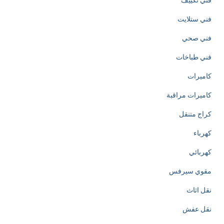
فني تكييف
o
فني ستلايت
f
فني صحي
h
فني طباخات
t
كاميرات
t
كاميرات مراقبة
p
كراج متنقل
s
كهرباء
:
كهربائي
/
مقوي سيرفس
/
نقل اثاث
w
نقل عفش
w