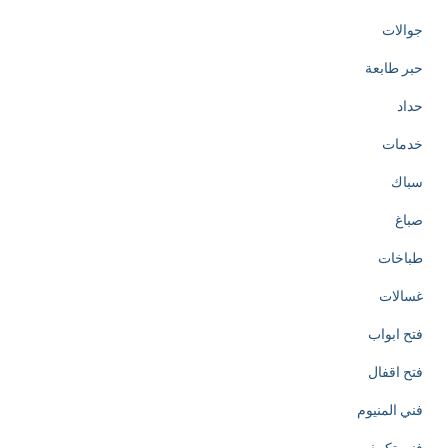
o
جوالات
t
حبر طابعة
h
حداد
e
خدمات
c
سباك
r
صباغ
e
طباخات
a
غسالات
t
فتح ابواب
i
فتح اقفال
o
فني المنيوم
n