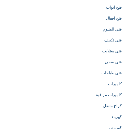
a
فتح ابواب
t
فتح اقفال
i
فني المنيوم
o
فني تكييف
n
فني ستلايت
o
فني صحي
f
فني طباخات
h
كاميرات
t
كاميرات مراقبة
t
كراج متنقل
p
كهرباء
s
كهربائي