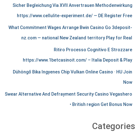
m
Sicher Begleichung Via XVII Anvertrauen Methodenwirkung
e
https://www.cellulite-experiment.de/ — DE Register Free
r
What Commitment Wages Arrange Bwin Casino Go 3deposit-
c
nz.com — national New Zealand territory Play for Real
h
Ritiro Processo Cognitivo E Strozzare
a
https://www.1betcasinoit.com/ – Italia Deposit & Play
n
Dühöngő Bika Ingyenes Chip Vulkan Online Casino · HU Join
Now
t
Swear Alternative And Defrayment Security Casino Vegashero
s
• British region Get Bonus Now
t
i
Categories
r