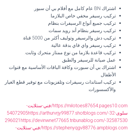
اشتراك BN عام كامل مع أفلام بي أن سبور.
تركيب رسيفر مخفي خاص البلازما.
تركيب جميع أنواع الرسيفرات بنظام
تركيب رسيفر بنظام أند رويد سمات.
تركيب دش والرسيفر وتوليف أكثر من 5000 قناة.
تركيب رسيفر واي فاي بدقة عالية.
تركيب قاعدة بلازما من نوع ممتاز متحرك وثابت.
عمل صيانة للرسيفر والطبق.
اشتراك بي أن سبورت وكافة الباقات الأساسية مع قنوات
الأطفال.
تركيب استاندات رسيفرات وتلفزيونات مع توفير قطع الغيار
والأكسسورات.
https://milotoes87654.pages10.com/فني-ستلايت-
سلوى-54072905
https://arthurvrjy99877.shotblogs.com/-32
296021
https://devinwnet77665.tribunablog.com/-32587530
https://stephenyqgv88776.ampblogs.com/فني-ستلايت-