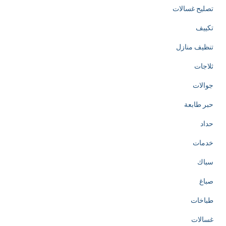
a
تصليح غسالات
t
تكييف
e
تنظيف منازل
d
ثلاجات
t
جوالات
o
حبر طابعة
t
حداد
h
خدمات
e
سباك
c
صباغ
r
طباخات
e
غسالات