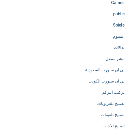
e
Games
l
public
e
Spiele
s
المنيوم
s
بدالات
l
بنشر متنقل
y
بي ان سبورت السعودية
d
بي ان سبورت الكويت
e
تركيب انتركم
d
تصليح تلفزيونات
i
تصليح تلفونات
c
تصليح ثلاجات