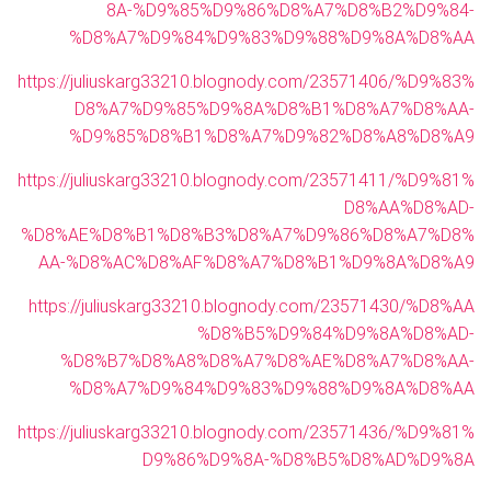
8A-%D9%85%D9%86%D8%A7%D8%B2%D9%84-
%D8%A7%D9%84%D9%83%D9%88%D9%8A%D8%AA
https://juliuskarg33210.blognody.com/23571406/%D9%83%
D8%A7%D9%85%D9%8A%D8%B1%D8%A7%D8%AA-
%D9%85%D8%B1%D8%A7%D9%82%D8%A8%D8%A9
https://juliuskarg33210.blognody.com/23571411/%D9%81%
D8%AA%D8%AD-
%D8%AE%D8%B1%D8%B3%D8%A7%D9%86%D8%A7%D8%
AA-%D8%AC%D8%AF%D8%A7%D8%B1%D9%8A%D8%A9
https://juliuskarg33210.blognody.com/23571430/%D8%AA
%D8%B5%D9%84%D9%8A%D8%AD-
%D8%B7%D8%A8%D8%A7%D8%AE%D8%A7%D8%AA-
%D8%A7%D9%84%D9%83%D9%88%D9%8A%D8%AA
https://juliuskarg33210.blognody.com/23571436/%D9%81%
D9%86%D9%8A-%D8%B5%D8%AD%D9%8A