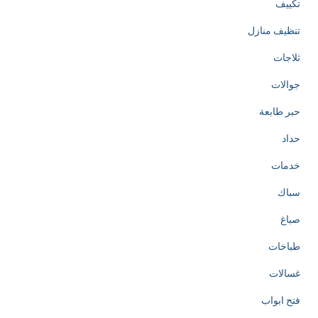
تكييف
e
تنظيف منازل
d
ثلاجات
t
جوالات
o
حبر طابعة
t
حداد
h
خدمات
e
سباك
c
صباغ
r
طباخات
e
غسالات
a
فتح ابواب
t