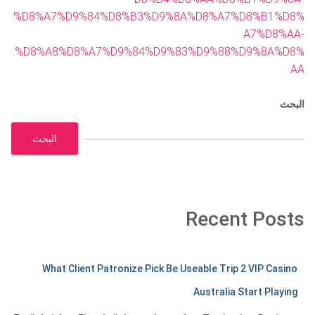
%D8%A7%D9%84%D8%B3%D9%8A%D8%A7%D8%B1%D8%
A7%D8%AA-
%D8%A8%D8%A7%D9%84%D9%83%D9%88%D9%8A%D8%
AA
البحث
البحث
Recent Posts
m
What Client Patronize Pick Be Useable Trip 2 VIP Casino
e
Australia Start Playing
r