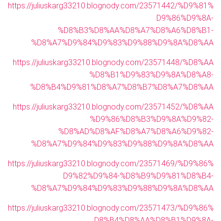
https://juliuskarg33210.blognody.com/23571442/%D9%81%
D9%86%D9%8A-
%D8%B3%D8%AA%D8%A7%D8%A6%D8%B1-
%D8%A7%D9%84%D9%83%D9%88%D9%8A%D8%AA
https://juliuskarg33210.blognody.com/23571448/%D8%AA
%D8%B1%D9%83%D9%8A%D8%A8-
%D8%B4%D9%81%D8%A7%D8%B7%D8%A7%D8%AA
https://juliuskarg33210.blognody.com/23571452/%D8%AA
%D9%86%D8%B3%D9%8A%D9%82-
%D8%AD%D8%AF%D8%A7%D8%A6%D9%82-
%D8%A7%D9%84%D9%83%D9%88%D9%8A%D8%AA
https://juliuskarg33210.blognody.com/23571469/%D9%86%
D9%82%D9%84-%D8%B9%D9%81%D8%B4-
%D8%A7%D9%84%D9%83%D9%88%D9%8A%D8%AA
https://juliuskarg33210.blognody.com/23571473/%D9%86%
D8%B4%D8%AA%D8%B1%D9%8A-