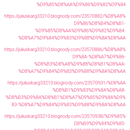
%D9%85%D8%AA%D9%86%D9%82%D9%84
https://juliuskarg33210.blognody.com/23570882/%D8%A8%
D9%86%D8%B4%D8%B1-
%D9%85%D8%AA%D9%86%D9%82%D9%84-
%D8%A7%D9%84%D9%83%D9%88%D9%8A%D8%AA
https://juliuskarg33210.blognody.com/23570886/%D8%A8%
D9%8A-%D8%A7%D9%86-
%D8%B3%D8%A8%D9%88%D8%B1%D8%AA-
%D8%A7%D9%84%D9%83%D9%88%D9%8A%D8%AA
https://juliuskarg33210.blognody.com/23570931/%D8%AA
%D8%B1%D9%83%D9%8A%D8%A8-
%D8%B3%D9%8A%D8%B1%D8%A7%D9%85%D9%8A%D9%
83-%D8%A7%D9%84%D9%83%D9%88%D9%8A%D8%AA
https://juliuskarg33210.blognody.com/23570938/%D9%85%
D8%B9%D9%84%D9%85-