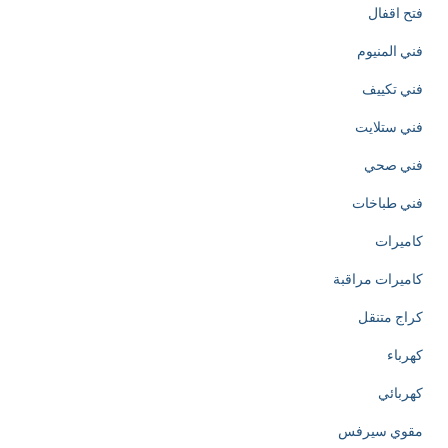
فتح اقفال
i
فني المنيوم
o
فني تكييف
n
فني ستلايت
o
فني صحي
f
فني طباخات
h
كاميرات
t
كاميرات مراقبة
t
كراج متنقل
p
كهرباء
s
كهربائي
:
مقوي سيرفس
/