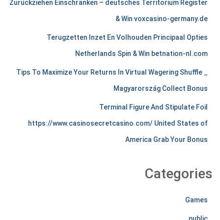
Zurückziehen Einschränken – deutsches Territorium Register
c
& Win voxcasino-germany.de
h
Terugzetten Inzet En Volhouden Principaal Opties
a
Netherlands Spin & Win betnation-nl.com
n
Tips To Maximize Your Returns In Virtual Wagering Shuffle _
Magyarország Collect Bonus
t
Terminal Figure And Stipulate Foil
s
https://www.casinosecretcasino.com/ United States of
t
America Grab Your Bonus
i
r
Categories
e
Games
l
public