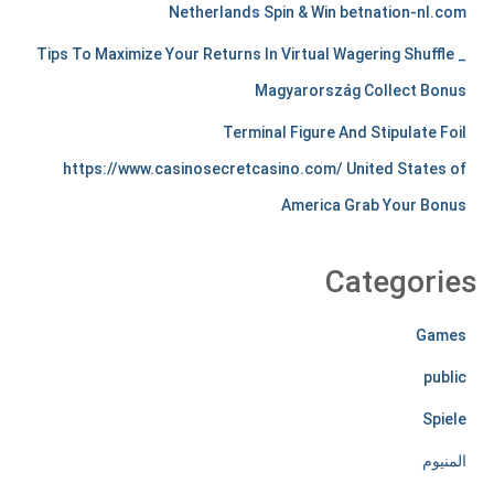
Netherlands Spin & Win betnation-nl.com
a
Tips To Maximize Your Returns In Virtual Wagering Shuffle _
n
Magyarország Collect Bonus
t
Terminal Figure And Stipulate Foil
s
https://www.casinosecretcasino.com/ United States of
t
America Grab Your Bonus
i
r
Categories
e
Games
l
public
e
Spiele
s
المنيوم
s