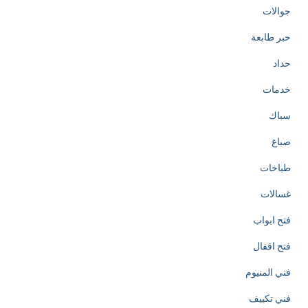
جوالات
o
حبر طابعة
t
حداد
h
خدمات
e
سباك
c
صباغ
r
طباخات
e
غسالات
a
فتح ابواب
t
فتح اقفال
i
فني المنيوم
o
فني تكييف