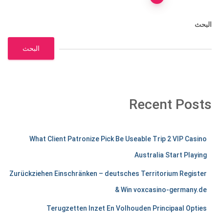
صفحات
البحث
المقالات
البحث
Recent Posts
m
What Client Patronize Pick Be Useable Trip 2 VIP Casino
e
Australia Start Playing
r
Zurückziehen Einschränken – deutsches Territorium Register
c
& Win voxcasino-germany.de
h
Terugzetten Inzet En Volhouden Principaal Opties