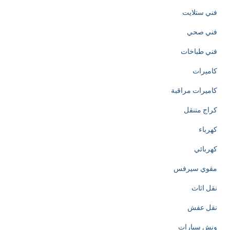
n
فني ستلايت
o
فني صحي
f
فني طباخات
h
كاميرات
t
كاميرات مراقبة
t
كراج متنقل
p
كهرباء
s
كهربائي
:
مقوي سيرفس
/
نقل اثاث
/
نقل عفش
w
ونش سيارات