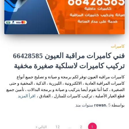
كاميرات
فني كاميرات مراقبة العيون 66428585
تركيب كاميرات لاسلكية صغيرة مخفية
كاميرات مراقبة العيون توفر لكم برمجة و صيانة و تصليح جميع أنواع
كاميرات المراقبة العادية ، الالكترونية ، الليزرية ، الذكية ، المخفية و حتى
الصغيرة ، كما أننا نقوم أيضا بتركيب و صيانة و برمجة البدالات ، تأمين جميع
قطع الغيار الأصلية ، تركيب كاميرات للمنازل ، الفنادق ،
اقرأ المزيد
بواسطة
5 سنوات
،
rowan
منذ
تعدد
1
2
…
12
التالي