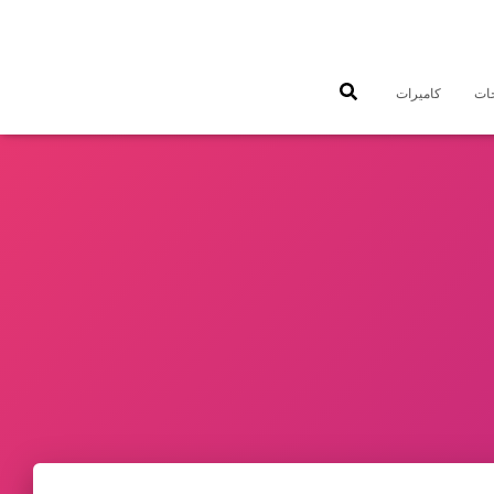
جات
كاميرات