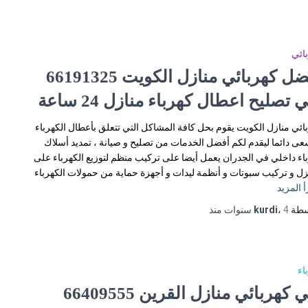
ائي
افضل كهربائي منازل الكويت 66191325
 تصليح اعطال كهرباء منازل 24 ساعة
ائي منازل الكويت يقوم بحل كافة المشاكل التي تتعلق بأعطال الكهرباء
عى دائما ليقدم لكم أفضل الخدمات من تصليح و صيانة ، تمديد أسلاك
اء داخلي في الجدران يعمل أيضا على تركيب منظم لتوزيع الكهرباء على
زل و تركيب سبوتات و أنظمة ليدات و أجهزة حماية من حمولات الكهرباء
أ المزيد
سطة
4 سنوات
،
kurdi
منذ
اء
فني كهربائي منازل القرين 66409555