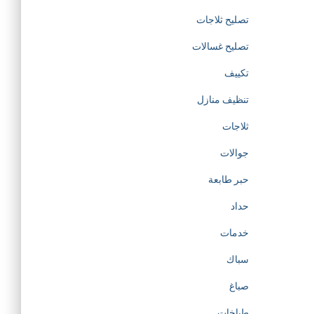
d
تصليح ثلاجات
تصليح غسالات
i
تكييف
c
تنظيف منازل
a
ثلاجات
جوالات
t
حبر طابعة
e
حداد
d
خدمات
سباك
t
صباغ
o
طباخات