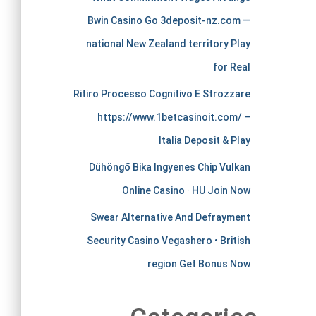
c
Bwin Casino Go 3deposit-nz.com —
h
national New Zealand territory Play
for Real
a
Ritiro Processo Cognitivo E Strozzare
n
https://www.1betcasinoit.com/ –
Italia Deposit & Play
t
Dühöngő Bika Ingyenes Chip Vulkan
s
Online Casino · HU Join Now
t
Swear Alternative And Defrayment
Security Casino Vegashero • British
i
region Get Bonus Now
r