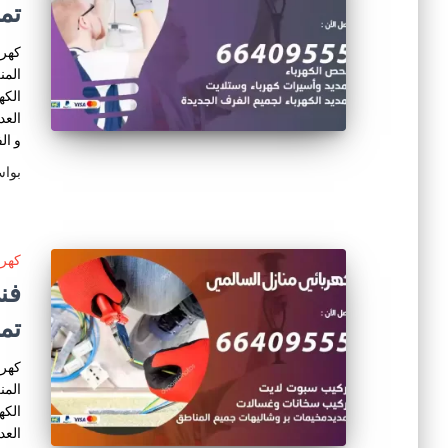
تم
كهرب
المن
الكه
العد
و ال
بوا
كهرب
تم
كهرب
المن
الكه
العد