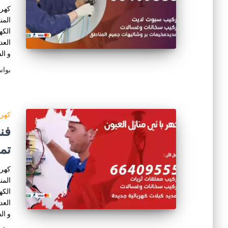
كهرب
المن
الكه
العد
و ال
بوا
كهرب
تم
كهرب
المن
الكه
العد
و ال