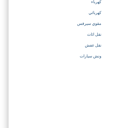
i
كهرباء
o
كهربائي
مقوي سيرفس
n
نقل اثاث
o
نقل عفش
f
ونش سيارات
h
t
t
p