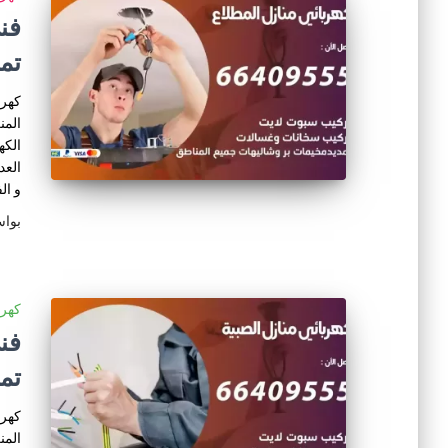
تم
كهرب
المن
الكه
العد
و ال
بوا
كهرب
تم
كهرب
المن