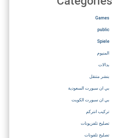
Categories
e
Games
l
public
e
Spiele
s
المنيوم
بدالات
s
بنشر متنقل
l
بي ان سبورت السعودية
y
بي ان سبورت الكويت
تركيب انتركم
d
تصليح تلفزيونات
e
تصليح تلفونات