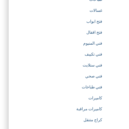
t
غسالات
فتح ابواب
h
فتح اقفال
e
فني المنيوم
c
فني تكييف
فني ستلايت
r
فني صحي
e
فني طباخات
a
كاميرات
كاميرات مراقبة
t
كراج متنقل