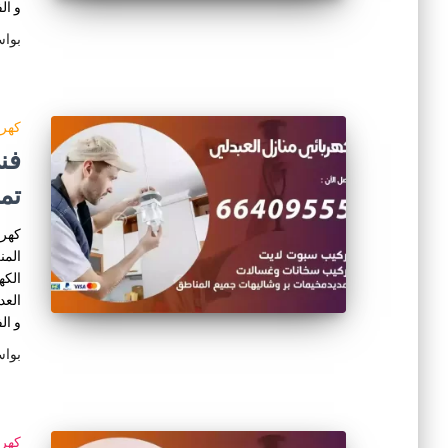
و ال
بوا
كهرب
تم
كهرب
المن
الكه
العد
و ال
بوا
كهرب