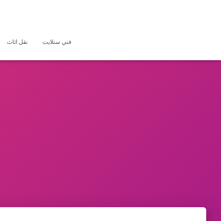
فني ستلايت
نقل اثاث