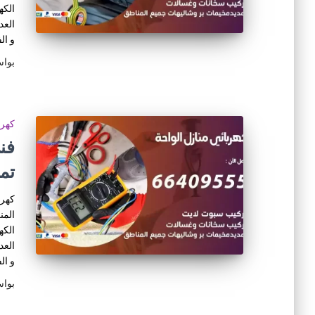
الكه
العد
و ال
بوا
كهرب
تم
كهرب
المن
الكه
العد
و ال
بوا