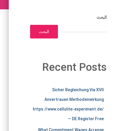
البحث
البحث
Recent Posts
m
Sicher Begleichung Via XVII
Anvertrauen Methodenwirkung
e
https://www.cellulite-experiment.de/
r
— DE Register Free
What Commitment Wages Arrange