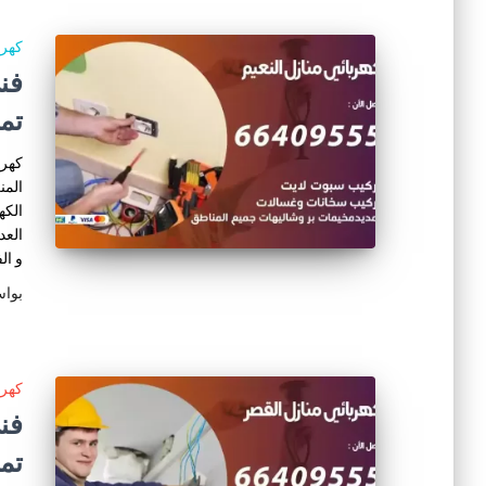
كهرب
تم
كهرب
المن
الكه
العد
و ال
بوا
كهرب
تم