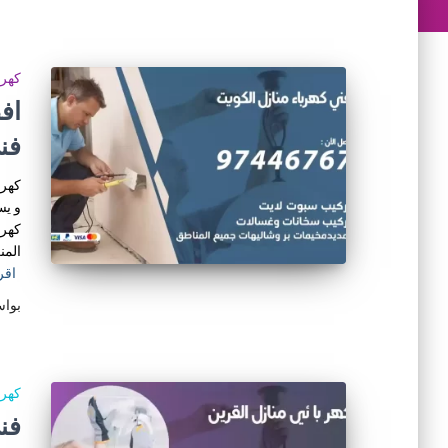
كهرب
فني
كهرب
و يس
كهرب
المن
اقر
بوا
كهرب