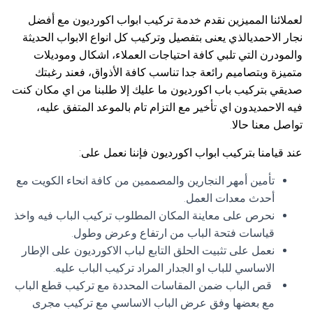
لعملائنا المميزين نقدم خدمة تركيب ابواب اكورديون مع أفضل
نجار الاحمديالذي يعنى بتفصيل وتركيب كل انواع الابواب الحديثة
والمودرن التي تلبي كافة احتياجات العملاء، اشكال وموديلات
متميزة وبتصاميم رائعة جدا تناسب كافة الأذواق، فعند رغبتك
صديقي بتركيب باب اكورديون ما عليك إلا طلبنا من اي مكان كنت
فيه الاحمديدون اي تأخير مع التزام تام بالموعد المتفق عليه،
تواصل معنا حالا.
عند قيامنا بتركيب ابواب اكورديون فإننا نعمل على:
تأمين أمهر النجارين والمصممين من كافة انحاء الكويت مع
أحدث معدات العمل.
نحرص على معاينة المكان المطلوب تركيب الباب فيه واخذ
قياسات فتحة الباب من ارتفاع وعرض وطول.
نعمل على تثبيت الحلق التابع لباب الاكورديون على الإطار
الاساسي للباب او الجدار المراد تركيب الباب عليه.
قص الباب ضمن المقاسات المحددة مع تركيب قطع الباب
مع بعضها وفق عرض الباب الاساسي مع تركيب مجرى