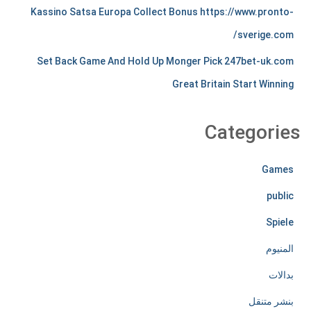
Kassino Satsa Europa Collect Bonus https://www.pronto-
t
sverige.com/
s
Set Back Game And Hold Up Monger Pick 247bet-uk.com
t
Great Britain Start Winning
i
r
Categories
e
Games
l
public
e
Spiele
s
المنيوم
s
بدالات
l
بنشر متنقل
y