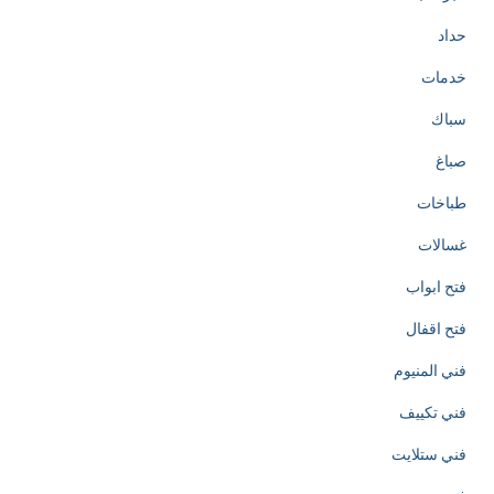
t
حداد
h
خدمات
e
سباك
c
صباغ
r
طباخات
e
غسالات
a
فتح ابواب
t
فتح اقفال
i
فني المنيوم
o
فني تكييف
n
فني ستلايت
o