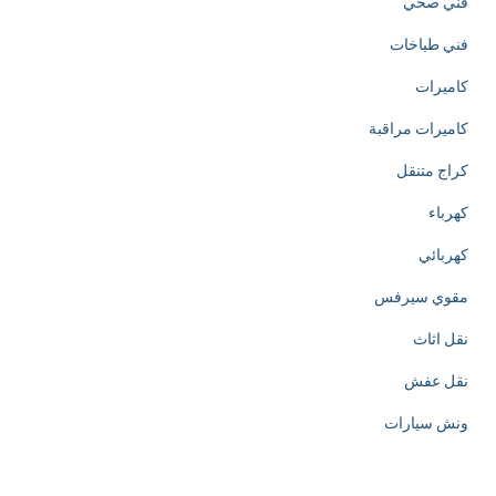
فني صحي
f
فني طباخات
h
كاميرات
t
كاميرات مراقبة
t
كراج متنقل
p
كهرباء
s
كهربائي
:
مقوي سيرفس
/
نقل اثاث
/
نقل عفش
w
ونش سيارات
w
w