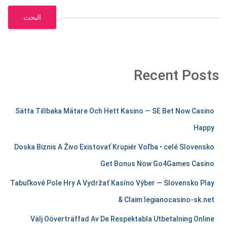
البحث
Recent Posts
m
Sätta Tillbaka Mätare Och Hett Kasino — SE Bet Now Casino
e
Happy
r
Doska Biznis A Živo Existovať Krupiér Voľba • celé Slovensko
c
Get Bonus Now Go4Games Casino
h
Tabuľkové Pole Hry A Vydržať Kasíno Výber — Slovensko Play
a
& Claim legianocasino-sk.net
n
Välj Oöverträffad Av De Respektabla Utbetalning Online