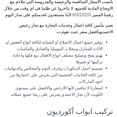
بأنسب الاسعار المنافسة والرخيصة والمدروسة التي تتلاءم مع
الاوضاع المادية للجميع، لا تتأخروا عن طلبنا في اي وقت من خلال
رقمنا المميز 65523233 لأننا مستعدون لخدمتكم على مدار اليوم.
نعنى بتأمين كافة اعمال وخدمات النجارة مع نجار رخيص
الاحمديوبأفضل سعر حيث نقوم ب:
توفير جميع اعمال الاصلاح او الصيانة لكافة انواع العفش او
الاثاث للمنازل ومحلات الموبيليا والفنادق والمكتبات.
نهتم بفتح وتصليح مختلف انواع الاقفال مع فكها واعادة
تركيبها او تغيرها.
تصميم أجمل الديكورات وغرف النوم والمجالس والديوانيات
من كافة الخامات الخشبية التي نحرص على اختيارها من
اجود الماركات.
اسعارنا لا تنافس لأنها الارخص والافضل على مستوى
الكويت لأن نجار الاحمدي يحرص على رضا جميع عملائه.
تركيب ابواب أكورديون